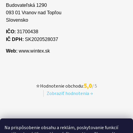
Budovateľská 1290
093 01 Vranov nad Topľou
Slovensko
IČO:
31700438
IČ DPH:
SK2020528037
Web:
www.wintex.sk
5,0
⭐
Hodnotenie obchodu:
/ 5
Zobraziť hodnotenia →
Na prispôsobenie obsahu a reklám, poskytovanie funkcií