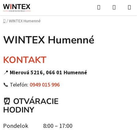
Prejsť
Hľadať
NÁKUP
na
KOŠÍK
obsah
Domov
/
WINTEX Humenné
WINTEX Humenné
KONTAKT
📍
Mierová 5216, 066 01 Humenné
📞 Telefón:
0949 015 996
⏰ OTVÁRACIE
HODINY
Pondelok
8:00 – 17:00