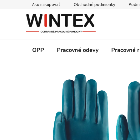
Prejsť
Ako nakupovať
Obchodné podmienky
Podmi
na
obsah
OPP
Pracovné odevy
Pracovné r