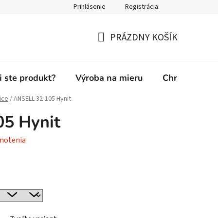
Prihlásenie
Registrácia
PRÁZDNY KOŠÍK
NÁKUPNÝ
KOŠÍK
i ste produkt?
Výroba na mieru
Chránená die
ice
/
ANSELL 32-105 Hynit
5 Hynit
notenia