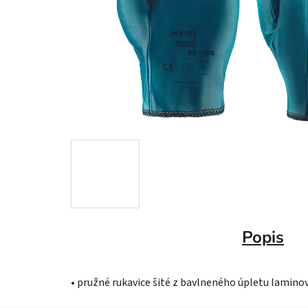
Popis
• pružné rukavice šité z bavlneného úpletu laminov