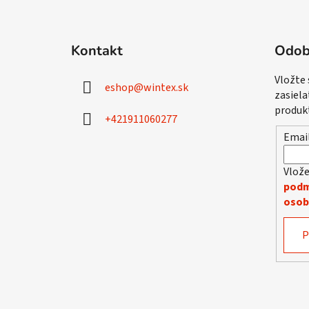
Z
á
Kontakt
Odob
p
ä
Vložte
eshop
@
wintex.sk
t
zasiela
i
produk
+421911060277
e
Emai
Vlože
podm
osob
P