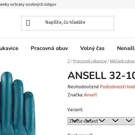
enky ochrany osobných údajov
ukavice
Pracovná obuv
Volný čas
Nenašl
Domov
/
Pracovné rukavice
/
Máčané rukav
ANSELL 32-10
Priemerné
Neohodnotené
Podrobnosti hod
hodnotenie
Značka:
Ansell
produktu
Variant:
je
0,0
z