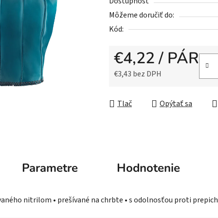
5
Dostupnosť
hviezdičiek.
Môžeme doručiť do:
Kód:
€4,22
/ PÁR
€3,43 bez DPH
Jednotková cena:
Tlač
Opýtať sa
Parametre
Hodnotenie
aného nitrilom • prešívané na chrbte • s odolnosťou proti prepich