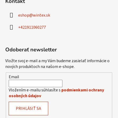
Kontakt
e
e
p
p
ä
r
eshop
@
wintex.sk
t
v
i
k
+421911060277
e
y
v
ý
Odoberať newsletter
p
i
s
Vložte svoj e-mail a my Vám budeme zasielať informácie o
u
nových produktoch na našom e-shope.
Email
Vložením e-mailu súhlasíte s
podmienkami ochrany
osobných údajov
PRIHLÁSIŤ SA