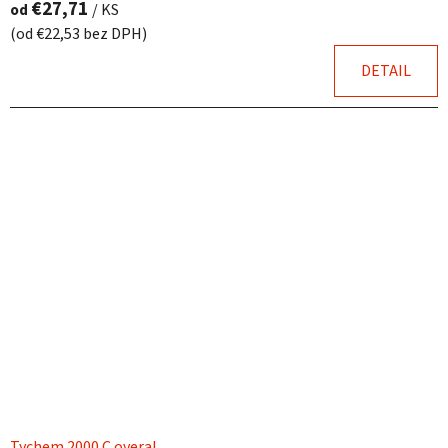
€27,71
od
/ KS
(od €22,53 bez DPH)
DETAIL
Tychem 2000 C overal