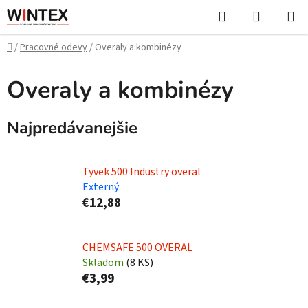
Prejsť
Hľadať
NÁKUP
na
KOŠÍK
obsah
Domov
/
Pracovné odevy
/
Overaly a kombinézy
Overaly a kombinézy
Najpredávanejšie
Tyvek 500 Industry overal
Externý
€12,88
CHEMSAFE 500 OVERAL
Skladom
(
8 KS
)
€3,99