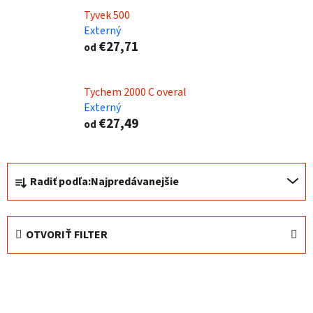
Tyvek 500
Externý
€27,71
od
Tychem 2000 C overal
Externý
€27,49
od
R
Radiť podľa:
Najpredávanejšie
a
d
e
OTVORIŤ FILTER
n
i
V
e
ý
p