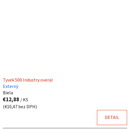
p
r
i
o
s
d
p
u
r
k
o
t
d
o
u
v
k
t
o
Tyvek 500 Industry overal
v
Externý
Biela
€12,88
/ KS
(€10,47 bez DPH)
DETAIL