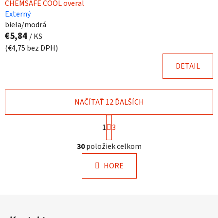
CHEMSAFE COOL overal
Externý
biela/modrá
€5,84
/ KS
(€4,75 bez DPH)
DETAIL
NAČÍTAŤ 12 ĎALŠÍCH
S
1
t
3
r
O
á
30
položiek celkom
v
n
l
k
HORE
á
o
d
v
a
a
Z
c
n
á
i
i