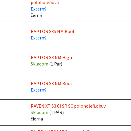
poloholeňová
p
Externý
r
černá
o
d
RAPTOR S3S NM Boot
u
Externý
k
t
o
RAPTOR S3 NM High
Skladom
(
1 Pár
)
v
RAPTOR S3 NM Boot
Externý
RAVEN XT S3 CI SR SC poloholeň.obuv
Skladom
(
1 PÁR
)
čierna