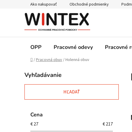
Prejsť
Ako nakupovať
Obchodné podmienky
Podmi
na
obsah
OPP
Pracovné odevy
Pracovné r
Domov
/
Pracovná obuv
/
Holenná obuv
B
Vyhľadávanie
o
č
n
HĽADAŤ
ý
p
a
Cena
n
€
27
€
217
e