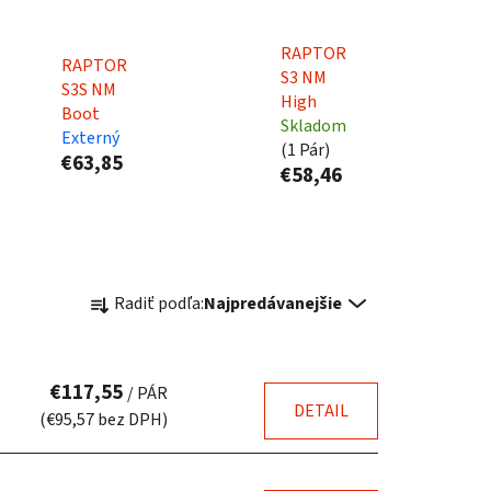
RAPTOR
RAPTOR
S3 NM
S3S NM
High
Boot
Skladom
Externý
(
1 Pár
)
€63,85
€58,46
R
Radiť podľa:
Najpredávanejšie
a
d
e
€117,55
/ PÁR
n
DETAIL
(€95,57 bez DPH)
i
e
p