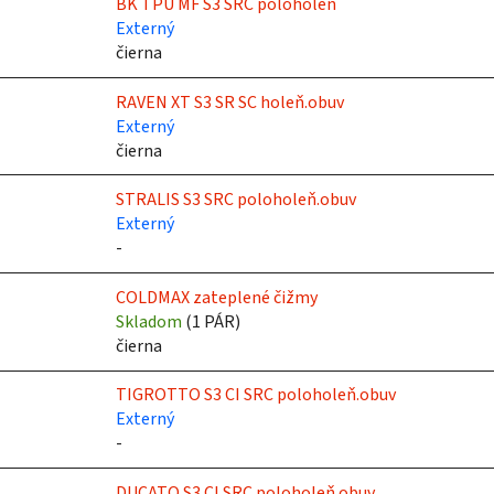
BK TPU MF S3 SRC poloholeň
Externý
čierna
RAVEN XT S3 SR SC holeň.obuv
Externý
čierna
STRALIS S3 SRC poloholeň.obuv
Externý
-
COLDMAX zateplené čižmy
Skladom
(
1 PÁR
)
čierna
TIGROTTO S3 CI SRC poloholeň.obuv
Externý
-
DUCATO S3 CI SRC poloholeň.obuv