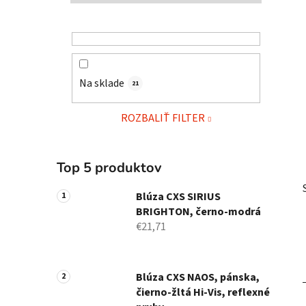
l
Na sklade
21
ROZBALIŤ FILTER
Top 5 produktov
Blúza CXS SIRIUS
BRIGHTON, černo-modrá
€21,71
Blúza CXS NAOS, pánska,
i
čierno-žltá Hi-Vis, reflexné