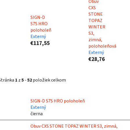
Obuv
CXS
STONE
SIGN-D
TOPAZ
S7S HRO
WINTER
poloholeň
S3,
Externý
zimná,
€117,55
poloholeňová
Externý
€28,76
Stránka
1
z
5
-
52
položiek celkom
V
SIGN-D S7S HRO poloholeň
ý
Externý
p
čierna
Obuv CXS STONE TOPAZ WINTER S3, zimná,
s