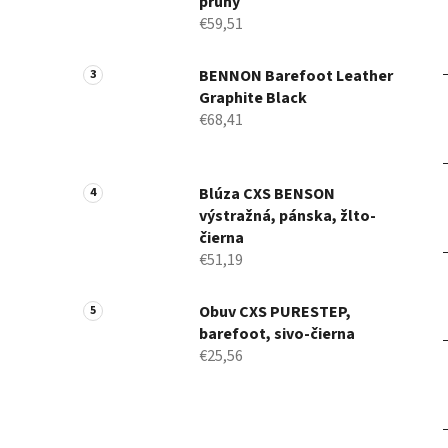
pruhy
€59,51
BENNON Barefoot Leather
Graphite Black
€68,41
Blúza CXS BENSON
výstražná, pánska, žlto-
čierna
€51,19
Obuv CXS PURESTEP,
barefoot, sivo-čierna
€25,56