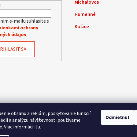
y
Michalovce
l
v
ý
Humenné
p
ním e-mailu súhlasíte s
Košice
i
ienkami ochrany
s
ných údajov
u
RIHLÁSIŤ SA
enie obsahu a reklám, poskytovanie funkcií
Odmietnuť
édií a analýzu návštevnosti používame
e. Viac informácií
tu
.