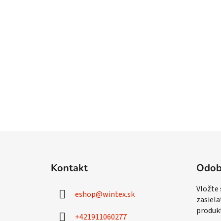
Z
á
Kontakt
Odob
p
ä
Vložte
eshop
@
wintex.sk
t
zasiela
i
produk
+421911060277