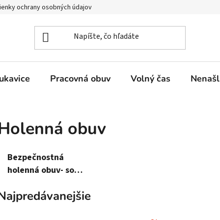
enky ochrany osobných údajov
ukavice
Pracovná obuv
Volný čas
Nenašl
Holenná obuv
Bezpečnostná
holenná obuv- so
špicou (S)
Najpredávanejšie