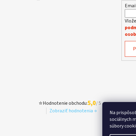
e
Emai
Vlože
podm
osob
P
5,0
⭐
Hodnotenie obchodu:
/ 5
Zobraziť hodnotenia →
Na prispôsob
sociálnych m
súbory cooki