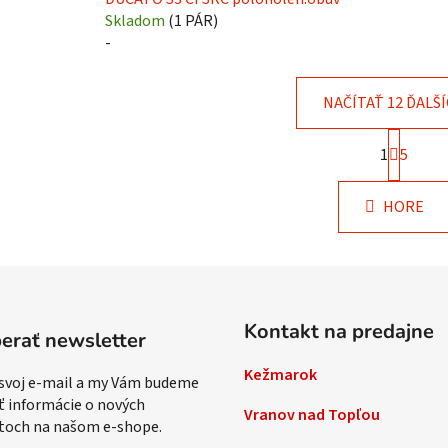
Skladom
(
1 PÁR
)
-
NAČÍTAŤ 12 ĎALŠ
S
1
t
5
O
r
v
á
l
HORE
n
á
k
d
o
v
a
a
c
n
i
i
Kontakt na predajne
e
erať newsletter
e
p
Kežmarok
r
 svoj e-mail a my Vám budeme
v
ť informácie o nových
Vranov nad Topľou
k
toch na našom e-shope.