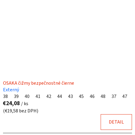
p
r
i
o
s
d
p
u
r
k
o
t
d
o
u
v
k
t
o
OSAKA čižmy bezpečnostné čierne
v
Externý
38
39
40
41
42
44
43
45
46
48
37
47
€24,08
/ ks
(€19,58 bez DPH)
DETAIL