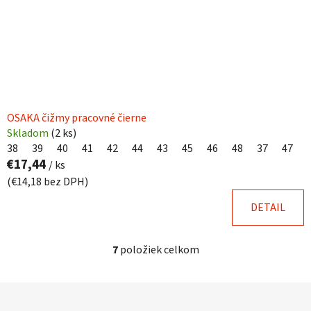
OSAKA čižmy pracovné čierne
Skladom
(
2 ks
)
38
39
40
41
42
44
43
45
46
48
37
47
€17,44
/ ks
(€14,18 bez DPH)
DETAIL
7
položiek celkom
O
v
l
Z
á
á