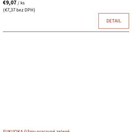
€9,07
/ ks
(€7,37 bez DPH)
DETAIL
FUKUOKA čižmy pracovné zelené