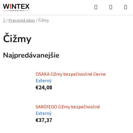
Prejsť
Hľadať
NÁKUP
na
KOŠÍK
obsah
Domov
/
Pracovná obuv
/
Čižmy
Čižmy
Najpredávanejšie
OSAKA čižmy bezpečnostné čierne
Externý
€24,08
SANDIEGO čižmy bezpečnostné
Externý
€37,37