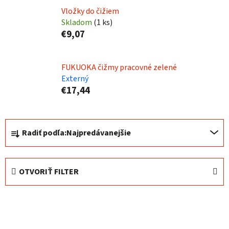
Vložky do čižiem
Skladom
(
1 ks
)
€9,07
FUKUOKA čižmy pracovné zelené
Externý
€17,44
R
Radiť podľa:
Najpredávanejšie
a
d
e
OTVORIŤ FILTER
n
i
V
e
ý
p