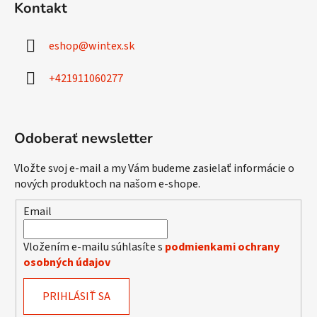
d
Kontakt
p
a
ä
c
eshop
@
wintex.sk
t
i
e
i
+421911060277
p
e
r
v
k
Odoberať newsletter
y
v
Vložte svoj e-mail a my Vám budeme zasielať informácie o
ý
nových produktoch na našom e-shope.
p
i
Email
s
u
Vložením e-mailu súhlasíte s
podmienkami ochrany
osobných údajov
PRIHLÁSIŤ SA