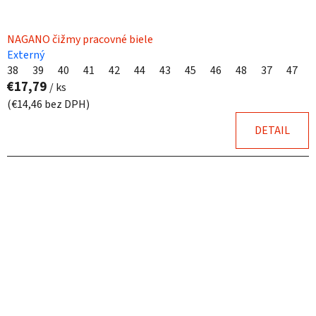
NAGANO čižmy pracovné biele
Externý
38
39
40
41
42
44
43
45
46
48
37
47
€17,79
/ ks
(€14,46 bez DPH)
DETAIL