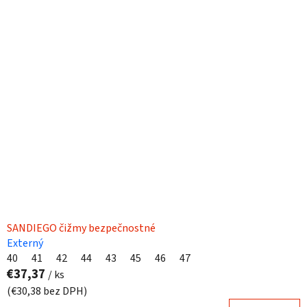
SANDIEGO čižmy bezpečnostné
Externý
40
41
42
44
43
45
46
47
€37,37
/ ks
(€30,38 bez DPH)