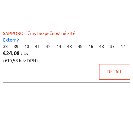
SAPPORO čižmy bezpečnostné žlté
Externý
38
39
40
41
42
44
43
45
46
48
37
47
€24,08
/ ks
(€19,58 bez DPH)
DETAIL