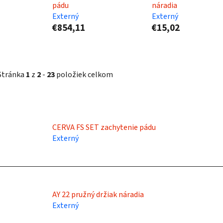
pádu
náradia
Externý
Externý
€854,11
€15,02
Stránka
1
z
2
-
23
položiek celkom
V
ý
CERVA FS SET zachytenie pádu
p
Externý
s
p
r
o
AY 22 pružný držiak náradia
Externý
d
u