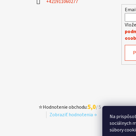
+421911060277
e
Emai
Vlože
podm
osob
P
5,0
⭐
Hodnotenie obchodu:
/ 5
Zobraziť hodnotenia →
Na prispôsob
sociálnych m
súbory cooki