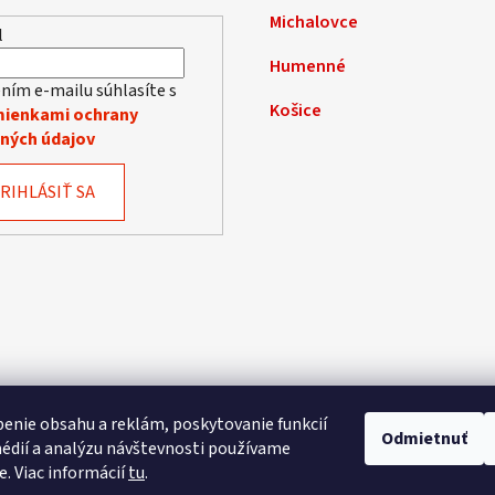
y
Michalovce
l
v
ý
Humenné
p
ním e-mailu súhlasíte s
Košice
i
ienkami ochrany
s
ných údajov
u
RIHLÁSIŤ SA
enie obsahu a reklám, poskytovanie funkcií
Odmietnuť
édií a analýzu návštevnosti používame
e. Viac informácií
tu
.