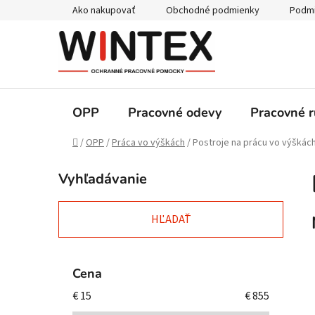
Prejsť
Ako nakupovať
Obchodné podmienky
Podmi
na
obsah
OPP
Pracovné odevy
Pracovné r
Domov
/
OPP
/
Práca vo výškách
/
Postroje na prácu vo výškác
B
Vyhľadávanie
o
č
n
HĽADAŤ
ý
p
a
Cena
n
€
15
€
855
e