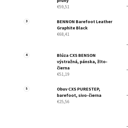
pruhy
€59,51
BENNON Barefoot Leather
Graphite Black
€68,41
Blúza CXS BENSON
výstražná, pánska, žlto-
čierna
€51,19
Obuv CXS PURESTEP,
barefoot, sivo-čierna
€25,56