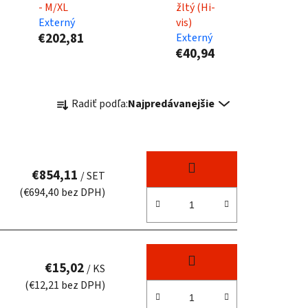
- M/XL
žltý (Hi-
Externý
vis)
€202,81
Externý
€40,94
R
Radiť podľa:
Najpredávanejšie
a
d
e
n
€854,11
/ SET
i
(€694,40 bez DPH)
e
p
r
o
€15,02
d
/ KS
(€12,21 bez DPH)
u
k