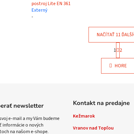
postroj Lite EN 361
Externý
-
NAČÍTAŤ 11 ĎALŠ
S
1
t
2
O
r
v
á
l
HORE
n
á
k
d
o
v
a
a
c
n
i
i
Kontakt na predajne
e
erať newsletter
e
p
Kežmarok
r
 svoj e-mail a my Vám budeme
v
ť informácie o nových
Vranov nad Topľou
k
toch na našom e-shope.