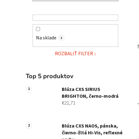
l
Na sklade
1
ROZBALIŤ FILTER
Top 5 produktov
i
Blúza CXS SIRIUS
BRIGHTON, černo-modrá
€21,71
Blúza CXS NAOS, pánska,
čierno-žltá Hi-Vis, reflexné