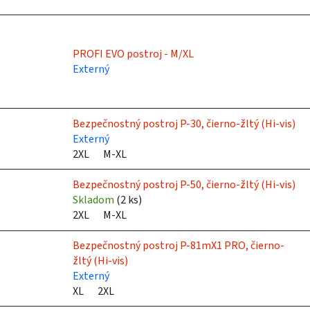
k
t
o
PROFI EVO postroj - M/XL
v
Externý
Bezpečnostný postroj P-30, čierno-žltý (Hi-vis)
Externý
2XL
M-XL
Bezpečnostný postroj P-50, čierno-žltý (Hi-vis)
Skladom
(
2 ks
)
2XL
M-XL
Bezpečnostný postroj P-81mX1 PRO, čierno-
žltý (Hi-vis)
Externý
XL
2XL