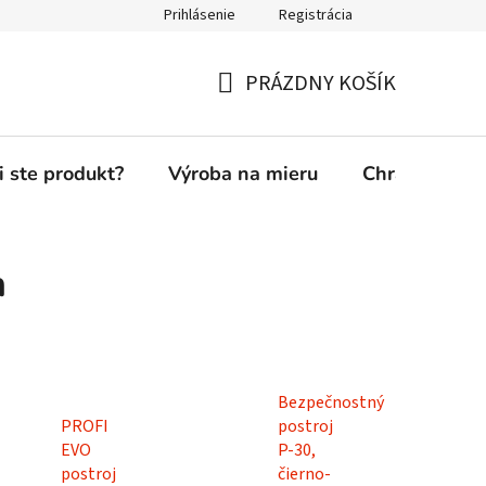
Prihlásenie
Registrácia
PRÁZDNY KOŠÍK
NÁKUPNÝ
KOŠÍK
i ste produkt?
Výroba na mieru
Chránená die
h
Bezpečnostný
PROFI
postroj
EVO
P-30,
postroj
čierno-