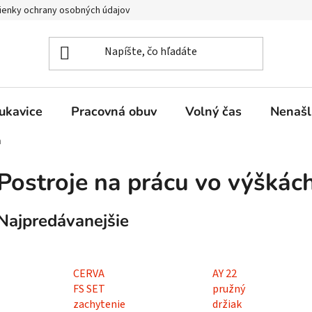
enky ochrany osobných údajov
ukavice
Pracovná obuv
Volný čas
Nenašl
h
Postroje na prácu vo výškác
Najpredávanejšie
CERVA
AY 22
FS SET
pružný
zachytenie
držiak