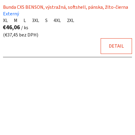
Bunda CXS BENSON, výstražná, softshell, pánska, žlto-čierna
Externý
XL
M
L
3XL
S
4XL
2XL
€46,06
/ ks
(€37,45 bez DPH)
DETAIL