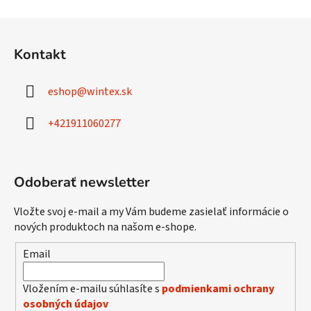
v
a
a
Z
c
n
á
i
i
Kontakt
e
e
p
p
ä
r
eshop
@
wintex.sk
t
v
i
k
+421911060277
e
y
v
ý
Odoberať newsletter
p
i
s
Vložte svoj e-mail a my Vám budeme zasielať informácie o
u
nových produktoch na našom e-shope.
Email
Vložením e-mailu súhlasíte s
podmienkami ochrany
osobných údajov