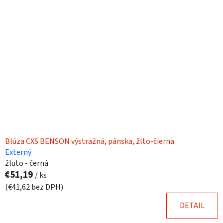
p
r
i
o
s
d
p
u
r
k
o
t
d
o
u
v
k
t
o
Blúza CXS BENSON výstražná, pánska, žlto-čierna
v
Externý
žluto - černá
€51,19
/ ks
(€41,62 bez DPH)
DETAIL