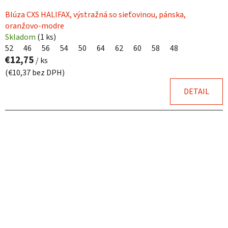
Blúza CXS HALIFAX, výstražná so sieťovinou, pánska,
oranžovo-modre
Skladom
(
1 ks
)
52
46
56
54
50
64
62
60
58
48
€12,75
/ ks
(€10,37 bez DPH)
DETAIL