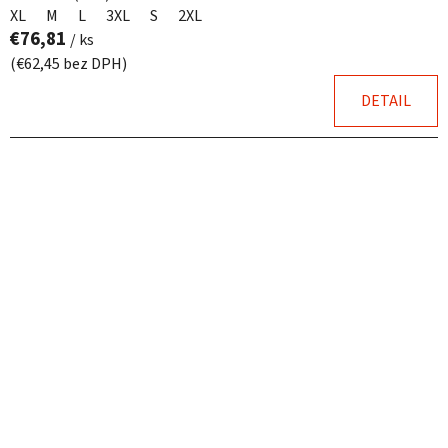
XL
M
L
3XL
S
2XL
€76,81
/ ks
(€62,45 bez DPH)
DETAIL