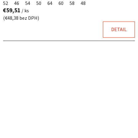
52
46
54
50
64
60
58
48
€59,51
/ ks
(€48,38 bez DPH)
DETAIL