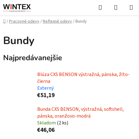
Prejsť
Hľadať
NÁKUP
na
KOŠÍK
obsah
Domov
/
Pracovné odevy
/
Reflexné odevy
/
Bundy
Bundy
Najpredávanejšie
Blúza CXS BENSON výstražná, pánska, žlto-
čierna
Externý
€51,19
Bunda CXS BENSON, výstražná, softshell,
pánska, oranžovo-modrá
Skladom
(
2 ks
)
€46,06