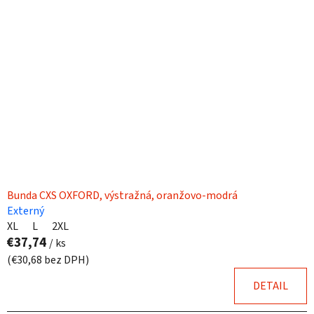
Bunda CXS OXFORD, výstražná, oranžovo-modrá
Externý
XL
L
2XL
€37,74
/ ks
(€30,68 bez DPH)
DETAIL