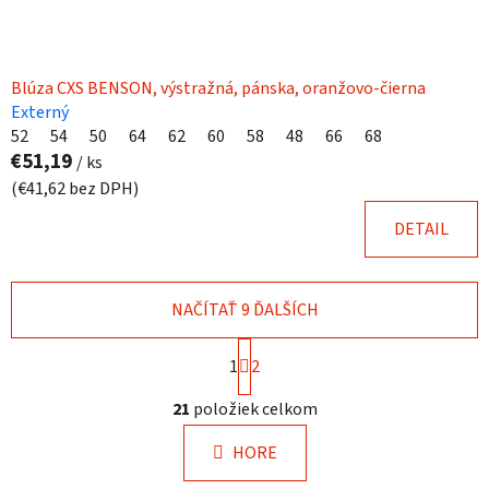
Blúza CXS BENSON, výstražná, pánska, oranžovo-čierna
Externý
52
54
50
64
62
60
58
48
66
68
€51,19
/ ks
(€41,62 bez DPH)
DETAIL
NAČÍTAŤ 9 ĎALŠÍCH
S
1
t
2
r
O
á
21
položiek celkom
v
n
l
k
HORE
á
o
d