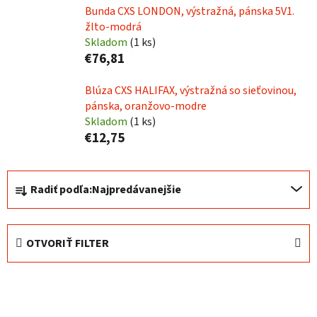
Bunda CXS LONDON, výstražná, pánska 5V1.
žlto-modrá
Skladom
(
1 ks
)
€76,81
Blúza CXS HALIFAX, výstražná so sieťovinou,
pánska, oranžovo-modre
Skladom
(
1 ks
)
€12,75
R
Radiť podľa:
Najpredávanejšie
a
d
e
OTVORIŤ FILTER
n
i
V
e
ý
p