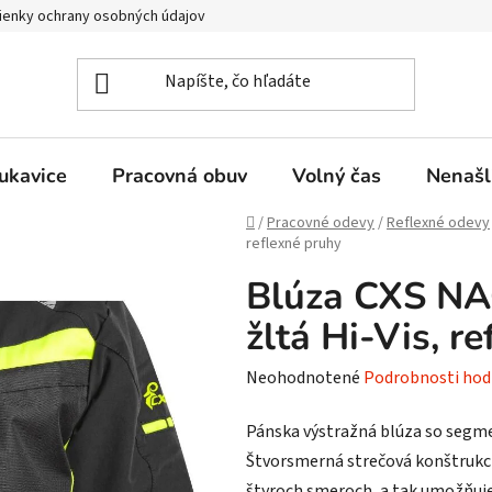
enky ochrany osobných údajov
ukavice
Pracovná obuv
Volný čas
Nenašl
Domov
/
Pracovné odevy
/
Reflexné odevy
reflexné pruhy
Blúza CXS NAO
žltá Hi-Vis, r
Priemerné
Neohodnotené
Podrobnosti hod
hodnotenie
Pánska výstražná blúza so segm
produktu
Štvorsmerná strečová konštrukci
je
štyroch smeroch, a tak umožňuje