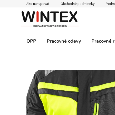
Prejsť
Ako nakupovať
Obchodné podmienky
Podmi
na
obsah
OPP
Pracovné odevy
Pracovné r