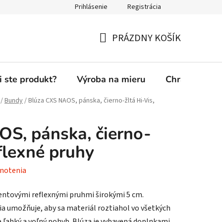
Prihlásenie
Registrácia
PRÁZDNY KOŠÍK
NÁKUPNÝ
KOŠÍK
i ste produkt?
Výroba na mieru
Chránená die
/
Bundy
/
Blúza CXS NAOS, pánska, čierno-žltá Hi-Vis,
S, pánska, čierno-
eflexné pruhy
notenia
entovými reflexnými pruhmi širokými 5 cm.
a umožňuje, aby sa materiál roztiahol vo všetkých
 ľahký a voľný pohyb. Blúza je vybavená doplnkami