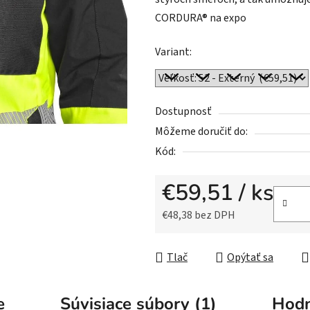
0,0
CORDURA® na expo
z
5
Variant:
hviezdičiek.
Dostupnosť
Môžeme doručiť do:
Kód:
€59,51
/ ks
€48,38 bez DPH
Jednotková cena:
Tlač
Opýtať sa
e
Súvisiace súbory (1)
Hodn