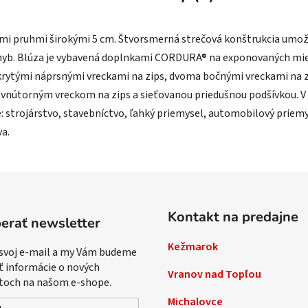
i pruhmi širokými 5 cm. Štvorsmerná strečová konštrukcia umožňu
ohyb. Blúza je vybavená doplnkami CORDURA® na exponovaných mie
ytými náprsnými vreckami na zips, dvoma bočnými vreckami na zi
, vnútorným vreckom na zips a sieťovanou priedušnou podšívkou.
: strojárstvo, stavebníctvo, ľahký priemysel, automobilový priemys
va.
Kontakt na predajne
erať newsletter
Kežmarok
 svoj e-mail a my Vám budeme
ť informácie o nových
Vranov nad Topľou
toch na našom e-shope.
Michalovce