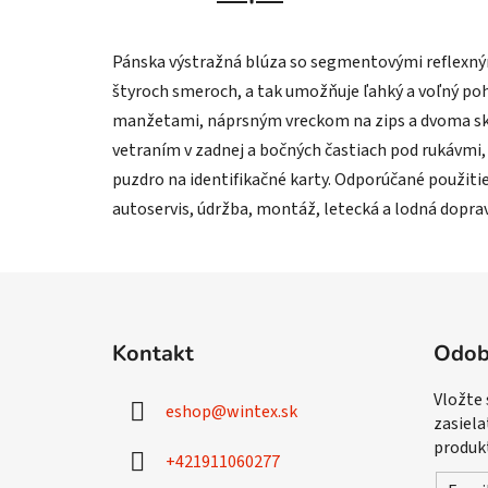
Pánska výstražná blúza so segmentovými reflexným
štyroch smeroch, a tak umožňuje ľahký a voľný p
manžetami, náprsným vreckom na zips a dvoma skr
vetraním v zadnej a bočných častiach pod rukávmi
puzdro na identifikačné karty. Odporúčané použitie
autoservis, údržba, montáž, letecká a lodná dopra
Z
á
Kontakt
Odob
p
ä
Vložte
eshop
@
wintex.sk
t
zasiela
i
produk
+421911060277
e