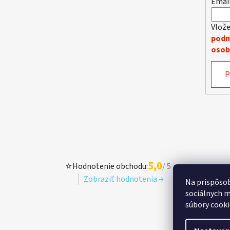
Emai
Vlože
podm
osob
P
5,0
⭐
Hodnotenie obchodu:
/ 5
Zobraziť hodnotenia →
Na prispôsob
sociálnych m
súbory cooki