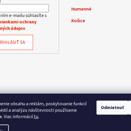
l
Humenné
ním e-mailu súhlasíte s
Košice
ienkami ochrany
ných údajov
RIHLÁSIŤ SA
enie obsahu a reklám, poskytovanie funkcií
Odmietnuť
édií a analýzu návštevnosti používame
e. Viac informácií
tu
.