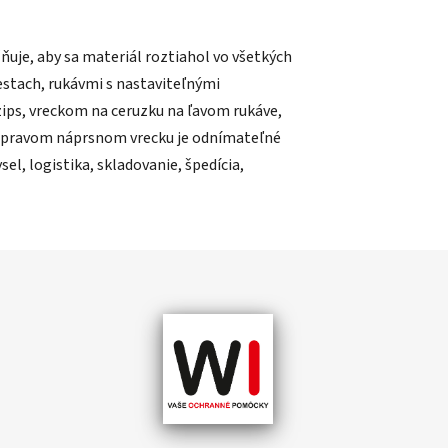
je, aby sa materiál roztiahol vo všetkých
stach, rukávmi s nastaviteľnými
ps, vreckom na ceruzku na ľavom rukáve,
 V pravom náprsnom vrecku je odnímateľné
el, logistika, skladovanie, špedícia,