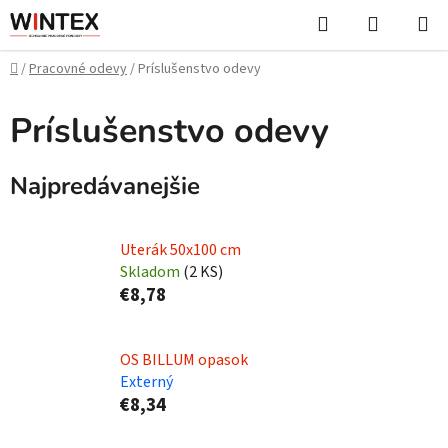
Prejsť
Hľadať
NÁKUP
na
KOŠÍK
obsah
Domov
/
Pracovné odevy
/
Príslušenstvo odevy
Príslušenstvo odevy
Najpredávanejšie
Uterák 50x100 cm
Skladom
(
2 KS
)
€8,78
OS BILLUM opasok
Externý
€8,34