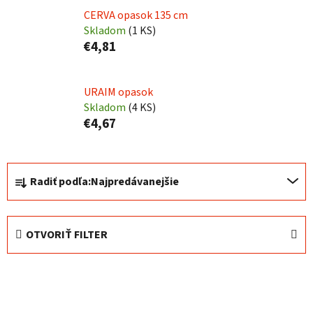
CERVA opasok 135 cm
Skladom
(
1 KS
)
€4,81
URAIM opasok
Skladom
(
4 KS
)
€4,67
R
Radiť podľa:
Najpredávanejšie
a
d
e
OTVORIŤ FILTER
n
i
V
e
ý
p