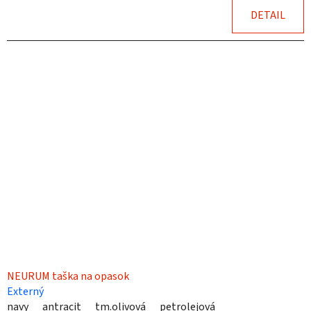
DETAIL
NEURUM taška na opasok
Externý
navy
antracit
tm.olivová
petrolejová