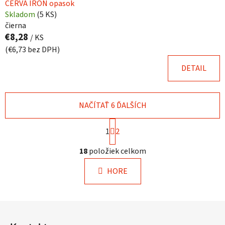
CERVA IRON opasok
Skladom
(
5 KS
)
čierna
€8,28
/ KS
(€6,73 bez DPH)
DETAIL
NAČÍTAŤ 6 ĎALŠÍCH
S
1
t
2
r
O
á
18
položiek celkom
v
n
l
k
HORE
á
o
d
v
a
a
Z
c
n
á
i
i