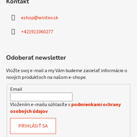
Kontakt
e
e
p
p
ä
r
eshop
@
wintex.sk
t
v
i
k
+421911060277
e
y
v
ý
Odoberať newsletter
p
i
s
Vložte svoj e-mail a my Vám budeme zasielať informácie o
u
nových produktoch na našom e-shope.
Email
Vložením e-mailu súhlasíte s
podmienkami ochrany
osobných údajov
PRIHLÁSIŤ SA