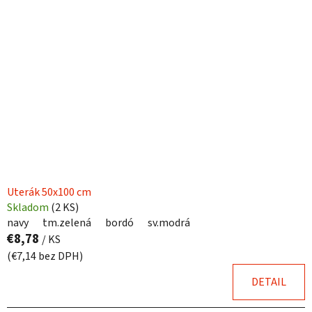
p
r
i
o
s
d
p
u
r
k
o
t
d
o
u
v
k
t
o
Uterák 50x100 cm
v
Skladom
(
2 KS
)
navy
tm.zelená
bordó
sv.modrá
€8,78
/ KS
(€7,14 bez DPH)
DETAIL