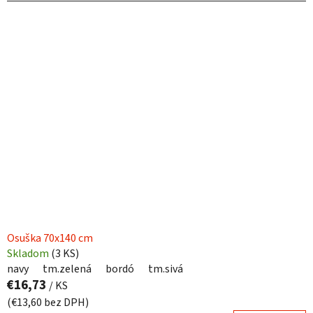
Osuška 70x140 cm
Skladom
(
3 KS
)
navy
tm.zelená
bordó
tm.sivá
€16,73
/ KS
(€13,60 bez DPH)