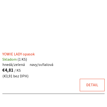
YOWIE LADY opasok
Skladom
(
1 KS
)
hnedá/zelená
navy/sv.fialová
€4,81
/ KS
(€3,91 bez DPH)
DETAIL