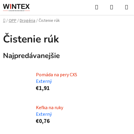
Prejsť
Hľadať
NÁKUP
na
KOŠÍK
obsah
Domov
/
OPP
/
Drogéria
/
Čistenie rúk
Čistenie rúk
Najpredávanejšie
Pomáda na pery CXS
Externý
€1,91
Kefka na ruky
Externý
€0,76