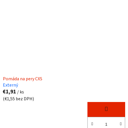
p
r
i
o
s
d
p
u
r
k
o
t
d
o
u
v
k
t
o
Pomáda na pery CXS
v
Externý
€1,91
/ ks
(€1,55 bez DPH)