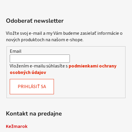
e
y
v
ý
Odoberať newsletter
p
i
s
Vložte svoj e-mail a my Vám budeme zasielať informácie o
u
nových produktoch na našom e-shope.
Email
Vložením e-mailu súhlasíte s
podmienkami ochrany
osobných údajov
PRIHLÁSIŤ SA
Kontakt na predajne
Kežmarok