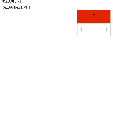
€2,04
/ ks
(€1,66 bez DPH)