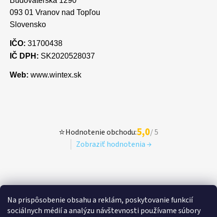
Budovateľská 1290
093 01 Vranov nad Topľou
Slovensko
IČO:
31700438
IČ DPH:
SK2020528037
Web:
www.wintex.sk
5,0
⭐
Hodnotenie obchodu:
/ 5
Zobraziť hodnotenia →
Na prispôsobenie obsahu a reklám, poskytovanie funkcií
sociálnych médií a analýzu návštevnosti používame súbory