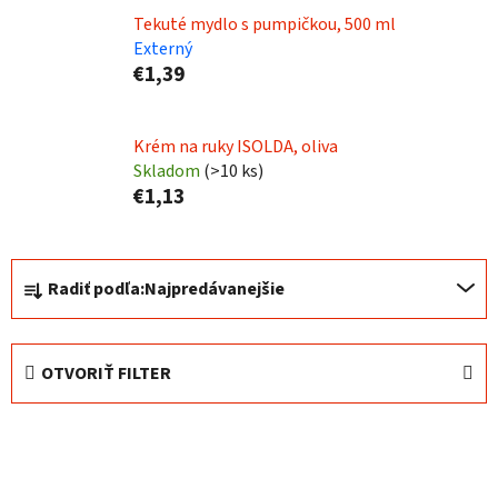
Tekuté mydlo s pumpičkou, 500 ml
Externý
€1,39
Krém na ruky ISOLDA, oliva
Skladom
(
>10 ks
)
€1,13
R
Radiť podľa:
Najpredávanejšie
a
d
e
OTVORIŤ FILTER
n
i
V
e
ý
p