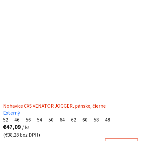
Nohavice CXS VENATOR JOGGER, pánske, čierne
Externý
52
46
56
54
50
64
62
60
58
48
€47,09
/ ks
(€38,28 bez DPH)