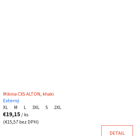
Mikina CXS ALTON, khaki
Externý
XL
M
L
3XL
S
2XL
€19,15
/ ks
(€15,57 bez DPH)
DETAIL