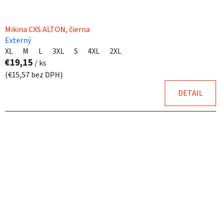
Mikina CXS ALTON, čierna
Externý
XL
M
L
3XL
S
4XL
2XL
€19,15
/ ks
(€15,57 bez DPH)
DETAIL