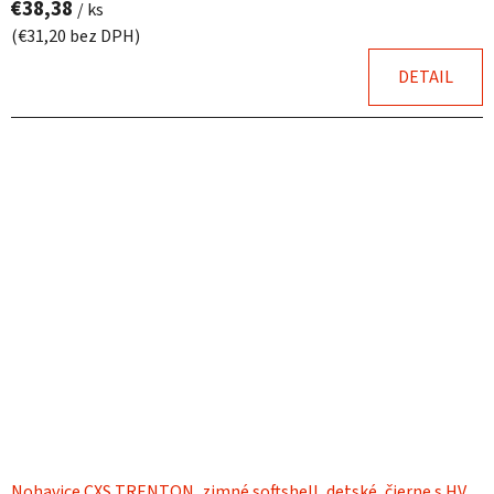
€38,38
/ ks
(€31,20 bez DPH)
DETAIL
Nohavice CXS TRENTON, zimné softshell, detské, čierne s HV