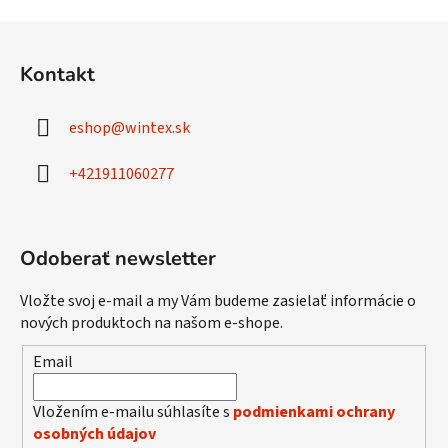
a
a
Z
c
n
á
i
i
Kontakt
e
e
p
p
ä
r
eshop
@
wintex.sk
t
v
i
k
+421911060277
e
y
v
ý
Odoberať newsletter
p
i
s
Vložte svoj e-mail a my Vám budeme zasielať informácie o
u
nových produktoch na našom e-shope.
Email
Vložením e-mailu súhlasíte s
podmienkami ochrany
osobných údajov