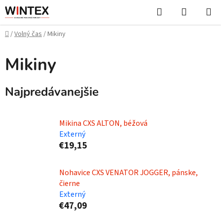
Prejsť
Hľadať
NÁKUP
na
KOŠÍK
obsah
Domov
/
Volný čas
/
Mikiny
Mikiny
Najpredávanejšie
Mikina CXS ALTON, béžová
Externý
€19,15
Nohavice CXS VENATOR JOGGER, pánske,
čierne
Externý
€47,09