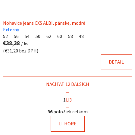
Nohavice jeans CXS ALBI, pánske, modré
Externý
52
56
54
50
62
60
58
48
€38,38
/ ks
(€31,20 bez DPH)
DETAIL
NAČÍTAŤ 12 ĎALŠÍCH
S
1
t
3
r
O
á
36
položiek celkom
v
n
l
k
HORE
á
o
d
v