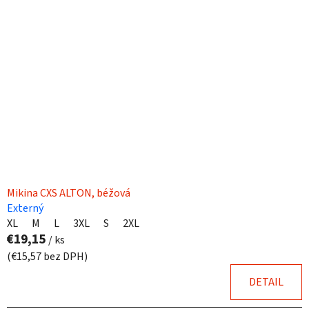
p
r
i
o
s
d
p
u
r
k
o
t
d
o
u
v
k
t
o
Mikina CXS ALTON, béžová
v
Externý
XL
M
L
3XL
S
2XL
€19,15
/ ks
(€15,57 bez DPH)
DETAIL