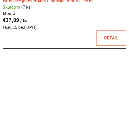
Nohavice jeans NIMES I, pánske, modro-čierne
Skladom
(
7 ks
)
Modrá
€37,09
/ ks
(€30,15 bez DPH)
DETAIL