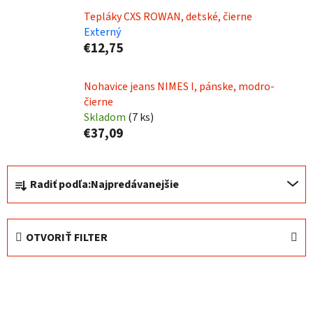
Tepláky CXS ROWAN, detské, čierne
Externý
€12,75
Nohavice jeans NIMES I, pánske, modro-
čierne
Skladom
(
7 ks
)
€37,09
R
Radiť podľa:
Najpredávanejšie
a
d
e
OTVORIŤ FILTER
n
i
V
e
ý
p