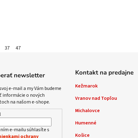
37
47
Kontakt na predajne
erať newsletter
Kežmarok
 svoj e-mail a my Vám budeme
ť informácie o nových
Vranov nad Topľou
toch na našom e-shope.
Michalovce
l
Humenné
ním e-mailu súhlasíte s
Košice
ienkami ochrany