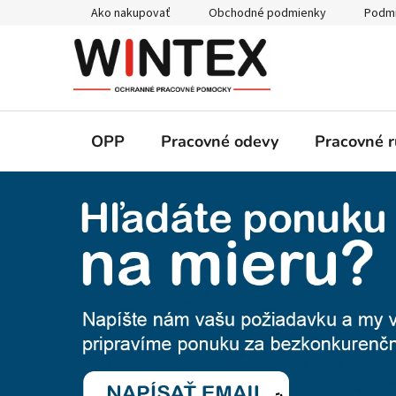
Prejsť
Ako nakupovať
Obchodné podmienky
Podmi
na
obsah
OPP
Pracovné odevy
Pracovné r