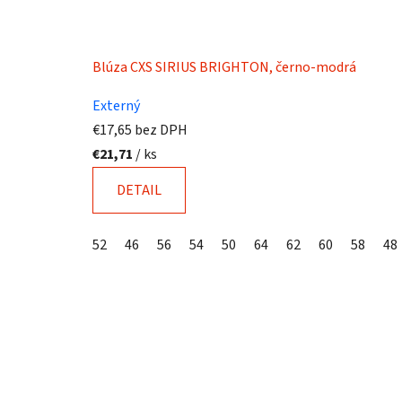
Blúza CXS SIRIUS BRIGHTON, černo-modrá
Externý
€17,65 bez DPH
€21,71
/ ks
DETAIL
52
46
56
54
50
64
62
60
58
48