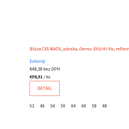
Blúza CXS NAOS, pánska, čierno-žltá Hi-Vis, reflex
Externý
€48,38 bez DPH
€59,51
/ ks
DETAIL
52
46
54
50
64
60
58
48