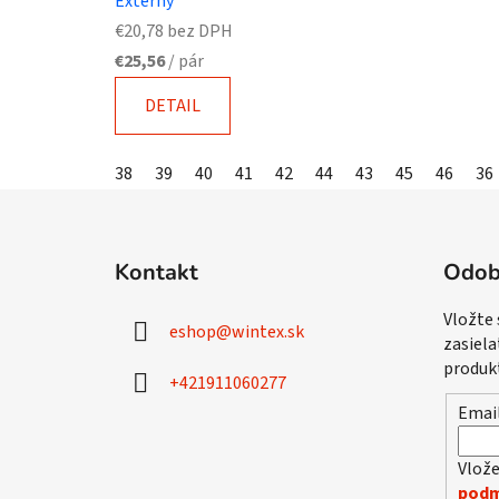
Externý
€20,78 bez DPH
€25,56
/ pár
DETAIL
38
39
40
41
42
44
43
45
46
36
Z
á
Kontakt
Odob
p
ä
Vložte
eshop
@
wintex.sk
t
zasiela
i
produk
+421911060277
e
Emai
Vlože
podm