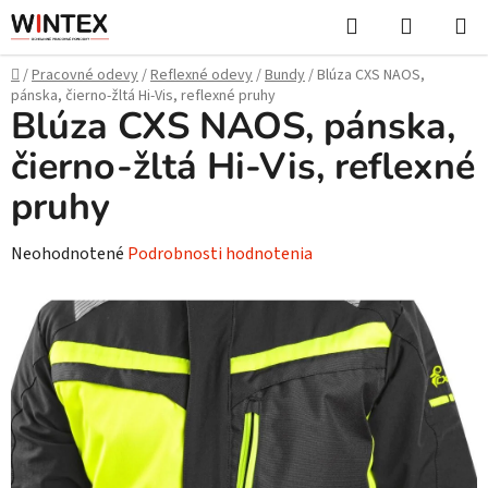
Prejsť
Hľadať
NÁKUP
na
KOŠÍK
obsah
Domov
/
Pracovné odevy
/
Reflexné odevy
/
Bundy
/
Blúza CXS NAOS,
pánska, čierno-žltá Hi-Vis, reflexné pruhy
Blúza CXS NAOS, pánska,
čierno-žltá Hi-Vis, reflexné
pruhy
Priemerné
Neohodnotené
Podrobnosti hodnotenia
hodnotenie
produktu
je
0,0
z
5
hviezdičiek.