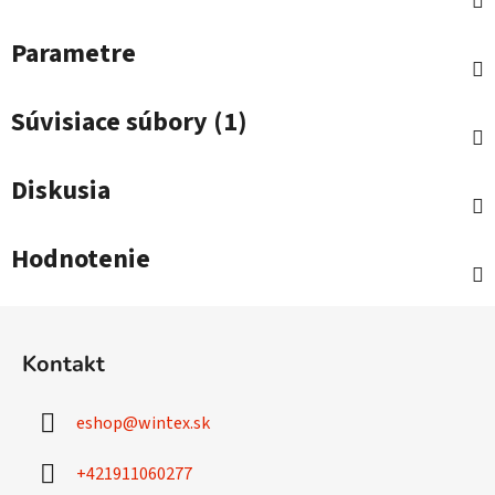
Parametre
Súvisiace súbory (1)
Diskusia
Hodnotenie
Z
á
Kontakt
p
ä
eshop
@
wintex.sk
t
i
+421911060277
e