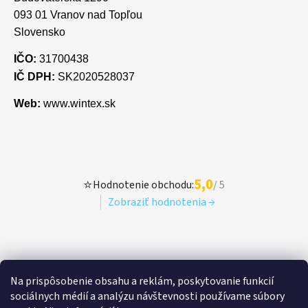
093 01 Vranov nad Topľou
Slovensko
IČO:
31700438
IČ DPH:
SK2020528037
Web:
www.wintex.sk
5,0
⭐
Hodnotenie obchodu:
/ 5
Zobraziť hodnotenia →
Na prispôsobenie obsahu a reklám, poskytovanie funkcií
sociálnych médií a analýzu návštevnosti používame súbory