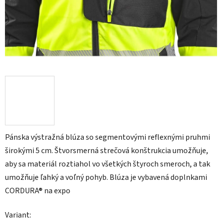
Pánska výstražná blúza so segmentovými reflexnými pruhmi
širokými 5 cm. Štvorsmerná strečová konštrukcia umožňuje,
aby sa materiál roztiahol vo všetkých štyroch smeroch, a tak
umožňuje ľahký a voľný pohyb. Blúza je vybavená doplnkami
CORDURA® na expo
Variant: