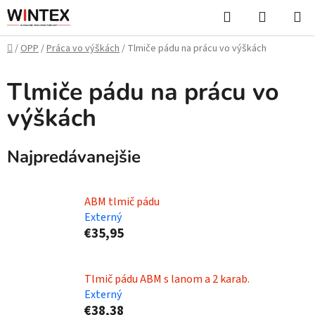
Prejsť
Hľadať
NÁKUP
na
KOŠÍK
obsah
Domov
/
OPP
/
Práca vo výškách
/
Tlmiče pádu na prácu vo výškách
Tlmiče pádu na prácu vo
výškách
Najpredávanejšie
ABM tlmič pádu
Externý
€35,95
Tlmič pádu ABM s lanom a 2 karab.
Externý
€38,38