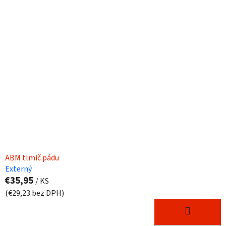
ý
p
p
r
i
o
s
d
p
u
r
k
o
t
d
o
u
v
k
t
o
ABM tlmič pádu
v
Externý
€35,95
/ KS
(€29,23 bez DPH)