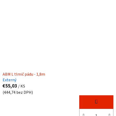
ABM L tlmič pádu - 1,8m
Externý
€55,03
/ KS
(€44,74 bez DPH)