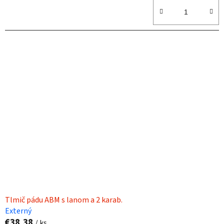
Tlmič pádu ABM s lanom a 2 karab.
Externý
€38,38
/ ks