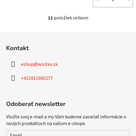
11
položiek celkom
O
v
l
Z
á
á
d
Kontakt
p
a
ä
c
eshop
@
wintex.sk
t
i
e
i
+421911060277
p
e
r
v
k
Odoberať newsletter
y
v
Vložte svoj e-mail a my Vám budeme zasielať informácie o
ý
nových produktoch na našom e-shope.
p
i
Email