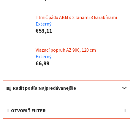
Tlmič pádu ABM s 2 lanami 3 karabínami
Externý
€53,11
Viazací popruh AZ 900, 120 cm
Externý
€6,99
R
Radiť podľa:
Najpredávanejšie
a
d
e
OTVORIŤ FILTER
n
i
V
e