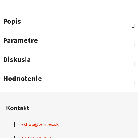
Popis
Parametre
Diskusia
Hodnotenie
Z
á
Kontakt
p
ä
eshop
@
wintex.sk
t
i