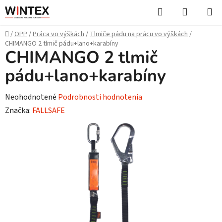
Prejsť
Hľadať
NÁKUP
na
KOŠÍK
obsah
Domov
/
OPP
/
Práca vo výškách
/
Tlmiče pádu na prácu vo výškách
/
CHIMANGO 2 tlmič pádu+lano+karabíny
CHIMANGO 2 tlmič
pádu+lano+karabíny
Priemerné
Neohodnotené
Podrobnosti hodnotenia
hodnotenie
Značka:
FALLSAFE
produktu
je
0,0
z
5
hviezdičiek.