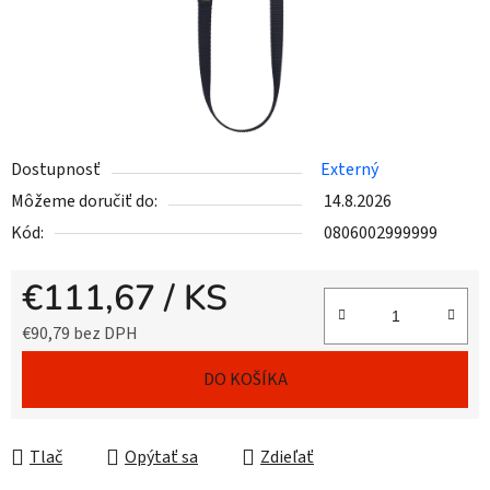
Dostupnosť
Externý
Môžeme doručiť do:
14.8.2026
Kód:
0806002999999
€111,67
/ KS
€90,79 bez DPH
Jednotková cena:
DO KOŠÍKA
Tlač
Opýtať sa
Zdieľať