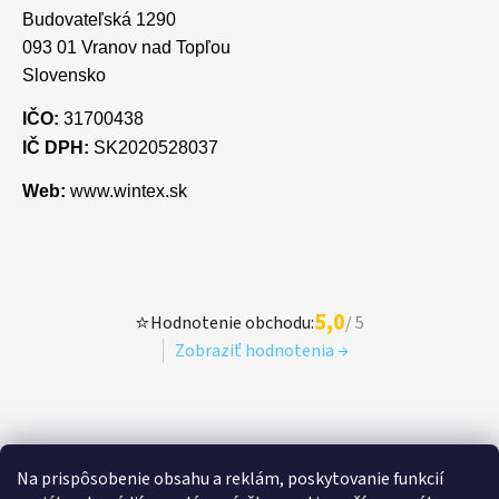
Budovateľská 1290
093 01 Vranov nad Topľou
Slovensko
IČO:
31700438
IČ DPH:
SK2020528037
Web:
www.wintex.sk
5,0
⭐
Hodnotenie obchodu:
/ 5
Zobraziť hodnotenia →
Na prispôsobenie obsahu a reklám, poskytovanie funkcií