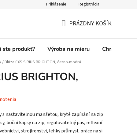
Prihlásenie
Registrácia
PRÁZDNY KOŠÍK
NÁKUPNÝ
KOŠÍK
i ste produkt?
Výroba na mieru
Chránená die
y
/
Blúza CXS SIRIUS BRIGHTON, černo-modrá
RIUS BRIGHTON,
notenia
 s nastavitelnou manžetou, kryté zapínání na zip
sy, boční kapsy na zip, regulovatelný pas, reflexní
ebnictví, strojírenství, lehký průmysl, práce na si