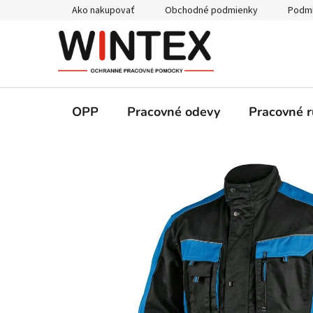
Prejsť
Ako nakupovať
Obchodné podmienky
Podmi
na
obsah
OPP
Pracovné odevy
Pracovné r