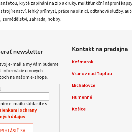
žetou, kryté zapínání na zip a druky, multifunkční náprsní kapsy,
 strojírenství, lehký průmysl, práce na silnici, odtahové služby, a
, zemědělství, zahrada, hobby.
Kontakt na predajne
erať newsletter
Kežmarok
 svoj e-mail a my Vám budeme
ť informácie o nových
Vranov nad Topľou
toch na našom e-shope.
Michalovce
l
Humenné
ním e-mailu súhlasíte s
Košice
ienkami ochrany
ných údajov
RIHLÁSIŤ SA