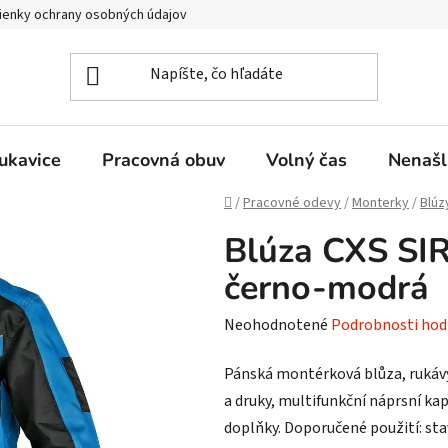
enky ochrany osobných údajov
ukavice
Pracovná obuv
Volný čas
Nenašl
Domov
/
Pracovné odevy
/
Monterky
/
Blúz
Blúza CXS SI
černo-modrá
Priemerné
Neohodnotené
Podrobnosti hod
hodnotenie
Pánská montérková blůza, rukávy
produktu
a druky, multifunkční náprsní kap
je
doplňky. Doporučené použití: stav
0,0