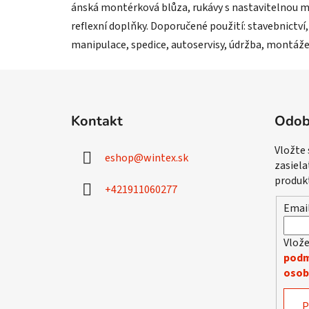
ánská montérková blůza, rukávy s nastavitelnou man
reflexní doplňky. Doporučené použití: stavebnictví,
manipulace, spedice, autoservisy, údržba, montáže
Z
á
Kontakt
Odob
p
ä
Vložte
eshop
@
wintex.sk
t
zasiela
i
produk
+421911060277
e
Emai
Vlože
podm
osob
P