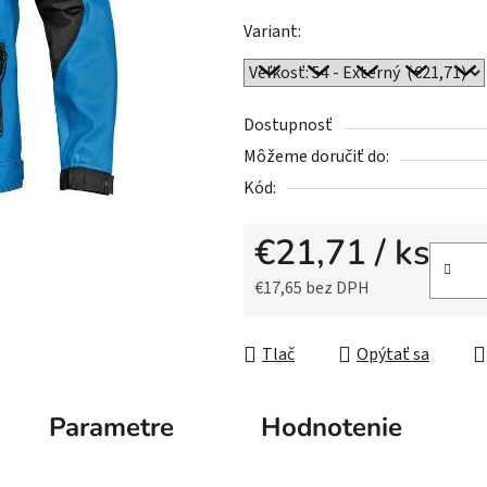
z
Variant:
5
hviezdičiek.
Dostupnosť
Môžeme doručiť do:
Kód:
€21,71
/ ks
€17,65 bez DPH
Jednotková cena:
Tlač
Opýtať sa
Parametre
Hodnotenie