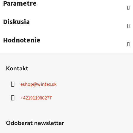
Parametre
Diskusia
Hodnotenie
Z
á
Kontakt
p
ä
eshop
@
wintex.sk
t
i
+421911060277
e
Odoberať newsletter