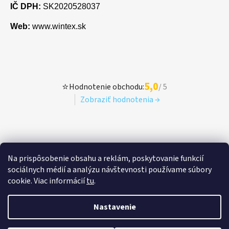
IČ DPH:
SK2020528037
Web:
www.wintex.sk
5,0
⭐
Hodnotenie obchodu:
/ 5
Zobraziť hodnotenia →
Na prispôsobenie obsahu a reklám, poskytovanie funkcií
sociálnych médií a analýzu návštevnosti používame súbory
cookie. Viac informácií
tu
.
Nastavenie