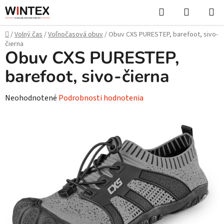
Prejsť
Hľadať
NÁKUP
na
KOŠÍK
obsah
Domov
/
Volný čas
/
Voľnočasová obuv
/
Obuv CXS PURESTEP, barefoot, sivo-
čierna
Obuv CXS PURESTEP,
barefoot, sivo-čierna
Priemerné
Neohodnotené
Podrobnosti hodnotenia
hodnotenie
produktu
je
0,0
z
5
hviezdičiek.