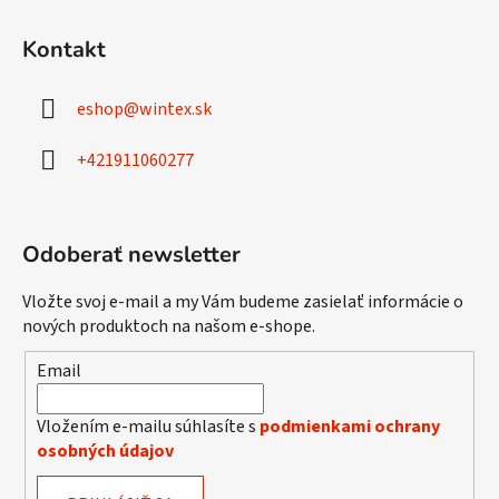
Z
á
Kontakt
p
ä
eshop
@
wintex.sk
t
i
+421911060277
e
Odoberať newsletter
Vložte svoj e-mail a my Vám budeme zasielať informácie o
nových produktoch na našom e-shope.
Email
Vložením e-mailu súhlasíte s
podmienkami ochrany
osobných údajov