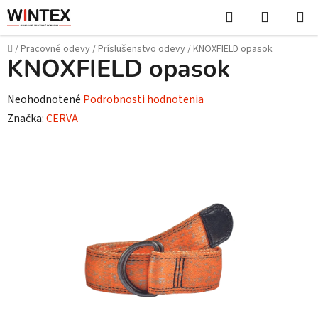
Prejsť
Hľadať
NÁKUP
na
KOŠÍK
obsah
Domov
/
Pracovné odevy
/
Príslušenstvo odevy
/
KNOXFIELD opasok
KNOXFIELD opasok
Priemerné
Neohodnotené
Podrobnosti hodnotenia
hodnotenie
Značka:
CERVA
produktu
je
0,0
z
5
hviezdičiek.