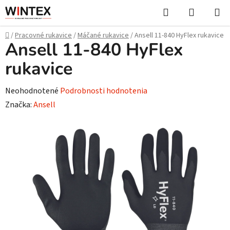
Prejsť
Hľadať
NÁKUP
na
KOŠÍK
obsah
Domov
/
Pracovné rukavice
/
Máčané rukavice
/
Ansell 11-840 HyFlex rukavice
Ansell 11-840 HyFlex
rukavice
Priemerné
Neohodnotené
Podrobnosti hodnotenia
hodnotenie
Značka:
Ansell
produktu
je
0,0
z
5
hviezdičiek.