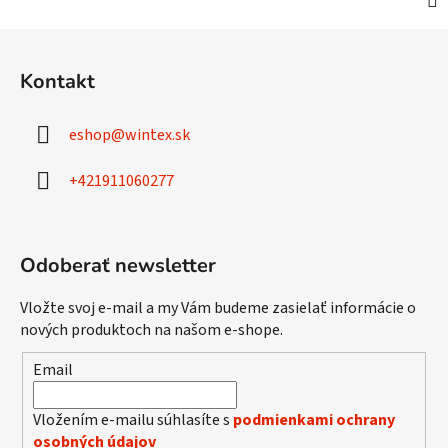
Z
á
Kontakt
p
ä
eshop
@
wintex.sk
t
i
+421911060277
e
Odoberať newsletter
Vložte svoj e-mail a my Vám budeme zasielať informácie o
nových produktoch na našom e-shope.
Email
Vložením e-mailu súhlasíte s
podmienkami ochrany
osobných údajov