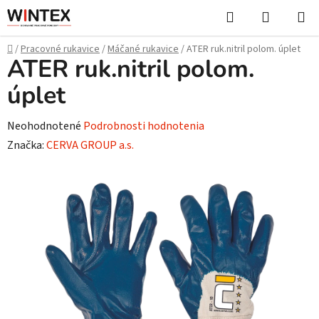
Prejsť
Hľadať
NÁKUP
na
KOŠÍK
obsah
Domov
/
Pracovné rukavice
/
Máčané rukavice
/
ATER ruk.nitril polom. úplet
ATER ruk.nitril polom.
úplet
Priemerné
Neohodnotené
Podrobnosti hodnotenia
hodnotenie
Značka:
CERVA GROUP a.s.
produktu
je
0,0
z
5
hviezdičiek.