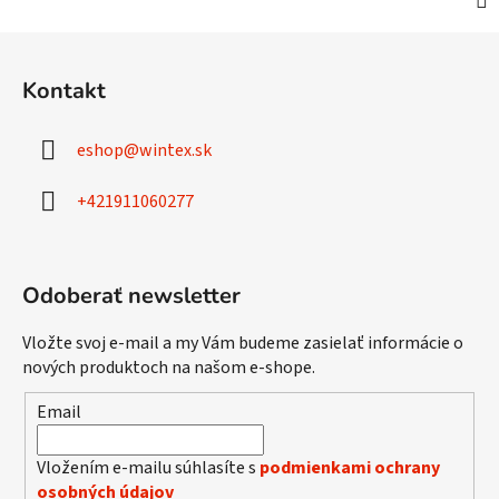
Z
á
Kontakt
p
ä
eshop
@
wintex.sk
t
i
+421911060277
e
Odoberať newsletter
Vložte svoj e-mail a my Vám budeme zasielať informácie o
nových produktoch na našom e-shope.
Email
Vložením e-mailu súhlasíte s
podmienkami ochrany
osobných údajov