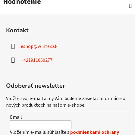
Hodnotenie
Z
á
Kontakt
p
ä
eshop
@
wintex.sk
t
i
+421911060277
e
Odoberať newsletter
Vložte svoj e-mail a my Vám budeme zasielať informácie o
nových produktoch na našom e-shope.
Email
Vložením e-mailu súhlasíte s
podmienkami ochrany