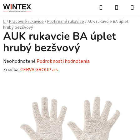
Prejsť
Hľadať
NÁKUP
na
KOŠÍK
obsah
Domov
/
Pracovné rukavice
/
Protirezné rukavice
/
AUK rukavcie BA úplet
hrubý bezšvový
AUK rukavcie BA úplet
hrubý bezšvový
Priemerné
Neohodnotené
Podrobnosti hodnotenia
hodnotenie
Značka:
CERVA GROUP a.s.
produktu
je
0,0
z
5
hviezdičiek.