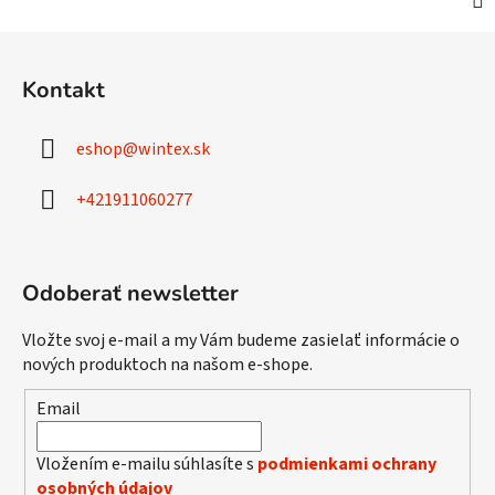
Z
á
Kontakt
p
ä
eshop
@
wintex.sk
t
i
+421911060277
e
Odoberať newsletter
Vložte svoj e-mail a my Vám budeme zasielať informácie o
nových produktoch na našom e-shope.
Email
Vložením e-mailu súhlasíte s
podmienkami ochrany
osobných údajov