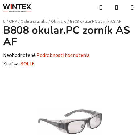
Prejsť
Hľadať
NÁKUP
na
KOŠÍK
obsah
Domov
/
OPP
/
Ochrana zraku
/
Okuliare
/
B808 okular.PC zorník AS AF
B808 okular.PC zorník AS
AF
Priemerné
Neohodnotené
Podrobnosti hodnotenia
hodnotenie
Značka:
BOLLE
produktu
je
0,0
z
5
hviezdičiek.