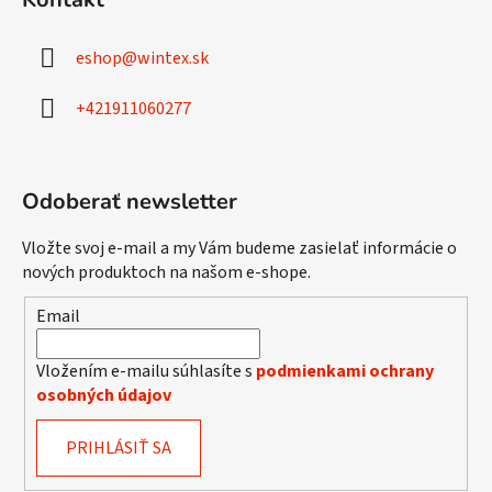
p
ä
eshop
@
wintex.sk
t
i
+421911060277
e
Odoberať newsletter
Vložte svoj e-mail a my Vám budeme zasielať informácie o
nových produktoch na našom e-shope.
Email
Vložením e-mailu súhlasíte s
podmienkami ochrany
osobných údajov
PRIHLÁSIŤ SA