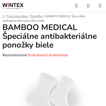
Prejsť
Hľadať
NÁKUP
na
KOŠÍK
obsah
Domov
/
Pracovná obuv
/
Ponožky
/
BAMBOO MEDICAL Špeciálne
antibakteriálne ponožky biele
BAMBOO MEDICAL
Špeciálne antibakteriálne
ponožky biele
Priemerné
Neohodnotené
Podrobnosti hodnotenia
hodnotenie
produktu
je
0,0
z
5
hviezdičiek.