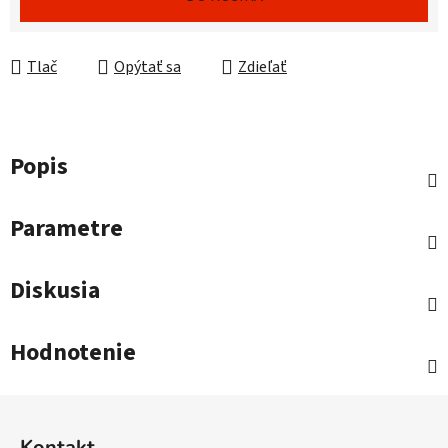
Tlač
Opýtať sa
Zdieľať
Popis
Parametre
Diskusia
Hodnotenie
Z
á
Kontakt