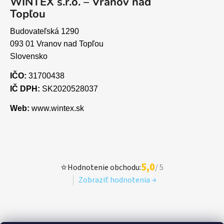
WINTEX s.r.o. – Vranov nad
Topľou
Budovateľská 1290
093 01 Vranov nad Topľou
Slovensko
IČO:
31700438
IČ DPH:
SK2020528037
Web:
www.wintex.sk
5,0
⭐
Hodnotenie obchodu:
/ 5
Zobraziť hodnotenia →