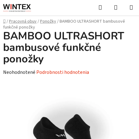
Prejsť
Hľadať
NÁKUP
na
KOŠÍK
obsah
Domov
/
Pracovná obuv
/
Ponožky
/
BAMBOO ULTRASHORT bambusové
funkčné ponožky
BAMBOO ULTRASHORT
bambusové funkčné
ponožky
Priemerné
Neohodnotené
Podrobnosti hodnotenia
hodnotenie
produktu
je
0,0
z
5
hviezdičiek.