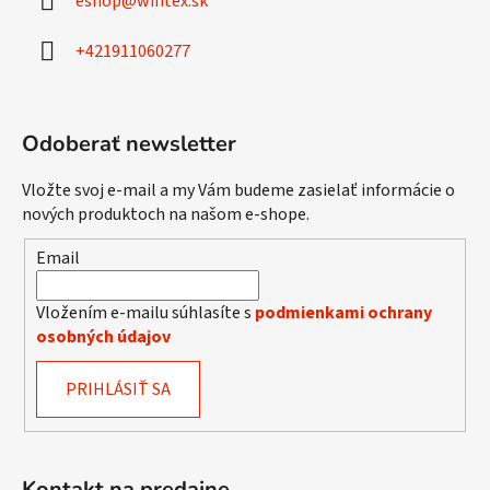
eshop
@
wintex.sk
t
i
+421911060277
e
Odoberať newsletter
Vložte svoj e-mail a my Vám budeme zasielať informácie o
nových produktoch na našom e-shope.
Email
Vložením e-mailu súhlasíte s
podmienkami ochrany
osobných údajov
PRIHLÁSIŤ SA
Kontakt na predajne