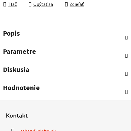
Tlač
Opýtať sa
Zdieľať
Popis
Parametre
Diskusia
Hodnotenie
Z
á
Kontakt
p
ä