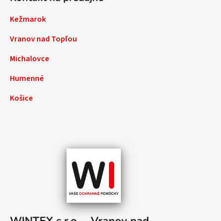
Kežmarok
Vranov nad Topľou
Michalovce
Humenné
Košice
WINTEX s.r.o. – Vranov nad