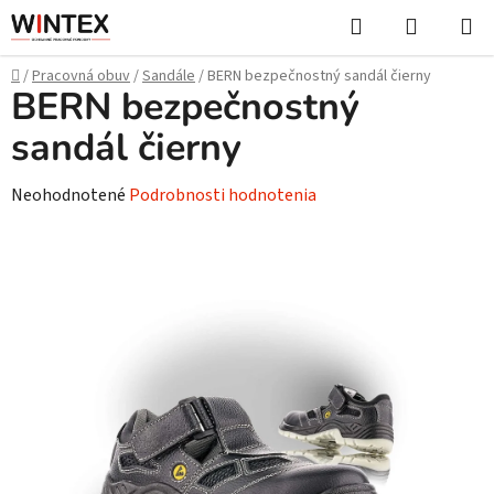
Prejsť
Hľadať
NÁKUP
na
KOŠÍK
obsah
Domov
/
Pracovná obuv
/
Sandále
/
BERN bezpečnostný sandál čierny
BERN bezpečnostný
sandál čierny
Priemerné
Neohodnotené
Podrobnosti hodnotenia
hodnotenie
produktu
je
0,0
z
5
hviezdičiek.