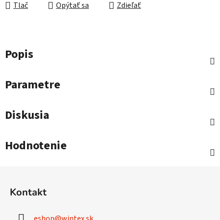
Tlač
Opýtať sa
Zdieľať
Popis
Parametre
Diskusia
Hodnotenie
Z
á
Kontakt
p
ä
eshop
@
wintex.sk