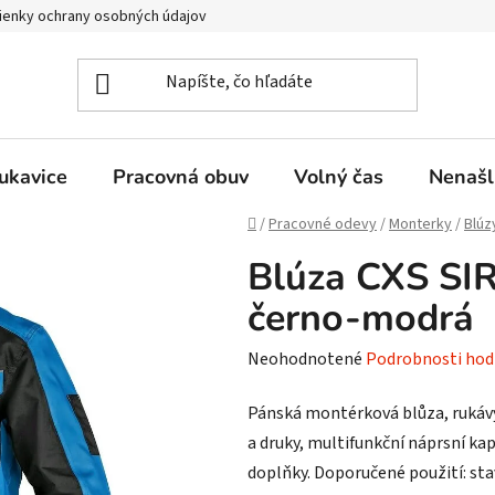
enky ochrany osobných údajov
ukavice
Pracovná obuv
Volný čas
Nenašl
Domov
/
Pracovné odevy
/
Monterky
/
Blúz
Blúza CXS SI
černo-modrá
Priemerné
Neohodnotené
Podrobnosti hod
hodnotenie
Pánská montérková blůza, rukávy
produktu
a druky, multifunkční náprsní kap
je
doplňky. Doporučené použití: stav
0,0