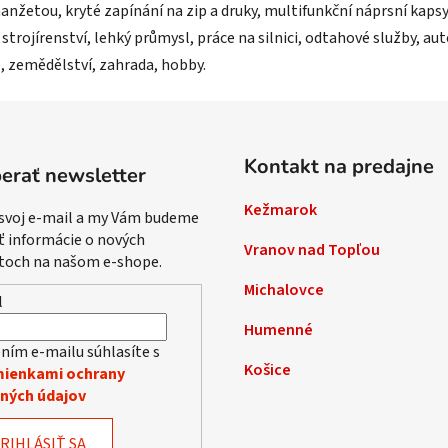
žetou, kryté zapínání na zip a druky, multifunkční náprsní kapsy,
 strojírenství, lehký průmysl, práce na silnici, odtahové služby, a
, zemědělství, zahrada, hobby.
Kontakt na predajne
erať newsletter
Kežmarok
 svoj e-mail a my Vám budeme
ť informácie o nových
Vranov nad Topľou
toch na našom e-shope.
Michalovce
l
Humenné
ním e-mailu súhlasíte s
Košice
ienkami ochrany
ných údajov
RIHLÁSIŤ SA