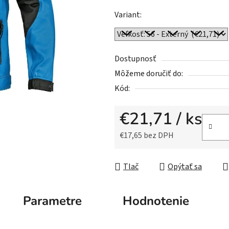
z
Variant:
5
hviezdičiek.
Dostupnosť
Môžeme doručiť do:
Kód:
€21,71
/ ks
€17,65 bez DPH
Jednotková cena:
Tlač
Opýtať sa
Parametre
Hodnotenie