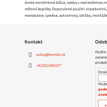
ánská montérková blůza, rukávy s nastavitelnou man
reflexní doplňky. Doporučené použití: stavebnictví,
manipulace, spedice, autoservisy, údržba, montáže
Z
á
Kontakt
Odob
p
ä
Vložte
eshop
@
wintex.sk
t
zasiela
i
produk
+421911060277
e
Emai
Vlože
podm
osob
P