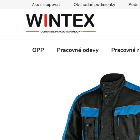
Prejsť
Ako nakupovať
Obchodné podmienky
Podmi
na
obsah
OPP
Pracovné odevy
Pracovné r