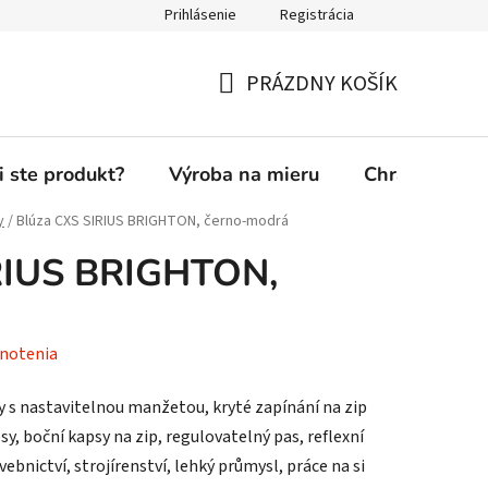
Prihlásenie
Registrácia
PRÁZDNY KOŠÍK
NÁKUPNÝ
KOŠÍK
i ste produkt?
Výroba na mieru
Chránená die
y
/
Blúza CXS SIRIUS BRIGHTON, černo-modrá
RIUS BRIGHTON,
notenia
 s nastavitelnou manžetou, kryté zapínání na zip
sy, boční kapsy na zip, regulovatelný pas, reflexní
ebnictví, strojírenství, lehký průmysl, práce na si