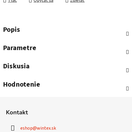
Tlač
Opýtať sa
Zdieľať
Popis
Parametre
Diskusia
Hodnotenie
Z
á
Kontakt
p
ä
eshop
@
wintex.sk
t