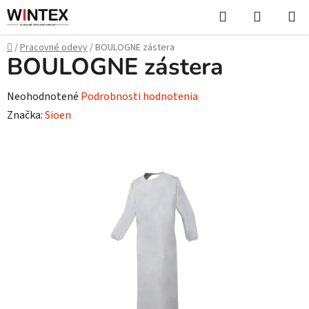
Prejsť
Hľadať
NÁKUP
na
KOŠÍK
obsah
Domov
/
Pracovné odevy
/
BOULOGNE zástera
BOULOGNE zástera
Priemerné
Neohodnotené
Podrobnosti hodnotenia
hodnotenie
Značka:
Sioen
produktu
je
0,0
z
5
hviezdičiek.