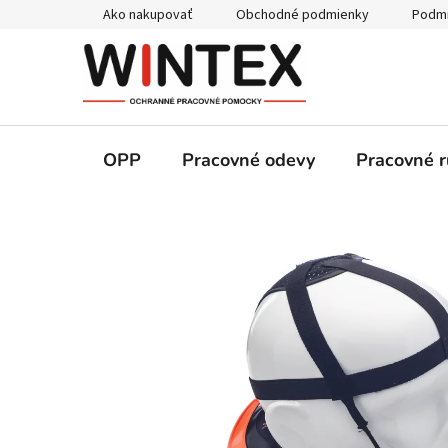
Prejsť
Ako nakupovať
Obchodné podmienky
Podmi
na
obsah
OPP
Pracovné odevy
Pracovné r