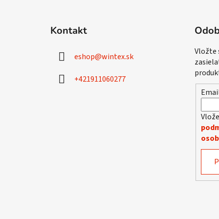
Z
á
Kontakt
Odob
p
ä
Vložte
eshop
@
wintex.sk
t
zasiela
i
produk
+421911060277
e
Emai
Vlože
podm
osob
P