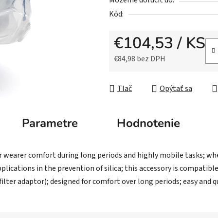
Môžeme doručiť do:
0,0
Kód:
z
5
€104,53
/ KS
hviezdičiek.
€84,98 bez DPH
Jednotková cena:
Tlač
Opýtať sa
Parametre
Hodnotenie
or wearer comfort during long periods and highly mobile tasks; wh
pplications in the prevention of silica; this accessory is compati
ilter adaptor); designed for comfort over long periods; easy and 