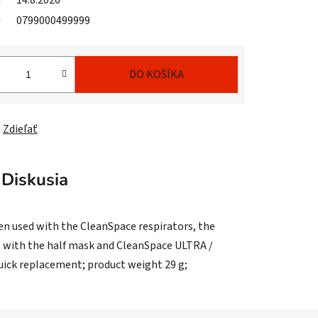
14.8.2026
0799000499999
DO KOŠÍKA
Zdieľať
Diskusia
en used with the CleanSpace respirators, the
ble with the half mask and CleanSpace ULTRA /
quick replacement; product weight 29 g;