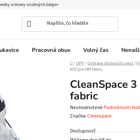
enky ochrany osobných údajov
ukavice
Pracovná obuv
Volný čas
Nenašl
Domov
/
OPP
/
Ochrana dýchacích ciest
/
F
kríž pre HM fabric
CleanSpace 3 
fabric
Priemerné
Neohodnotené
Podrobnosti hod
hodnotenie
Značka:
Cleanspace
produktu
Dostupnosť
je