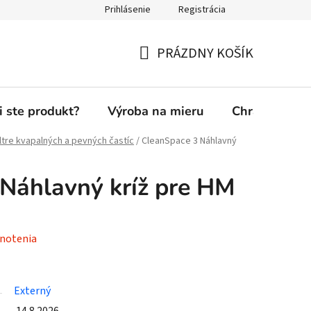
Prihlásenie
Registrácia
PRÁZDNY KOŠÍK
NÁKUPNÝ
KOŠÍK
i ste produkt?
Výroba na mieru
Chránená die
iltre kvapalných a pevných častíc
/
CleanSpace 3 Náhlavný
Náhlavný kríž pre HM
notenia
Externý