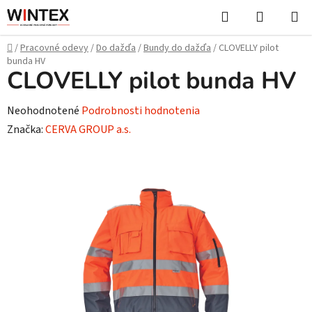
Prejsť
Hľadať
NÁKUP
na
KOŠÍK
obsah
Domov
/
Pracovné odevy
/
Do dažďa
/
Bundy do dažďa
/
CLOVELLY pilot
bunda HV
CLOVELLY pilot bunda HV
Priemerné
Neohodnotené
Podrobnosti hodnotenia
hodnotenie
Značka:
CERVA GROUP a.s.
produktu
je
0,0
z
5
hviezdičiek.