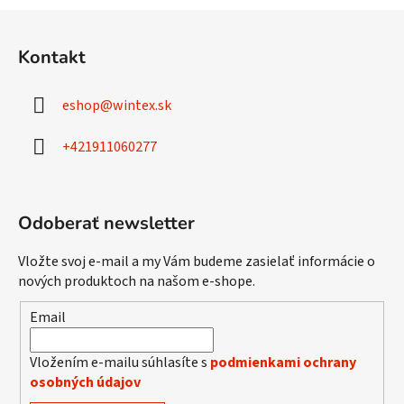
Z
á
Kontakt
p
ä
eshop
@
wintex.sk
t
i
+421911060277
e
Odoberať newsletter
Vložte svoj e-mail a my Vám budeme zasielať informácie o
nových produktoch na našom e-shope.
Email
Vložením e-mailu súhlasíte s
podmienkami ochrany
osobných údajov