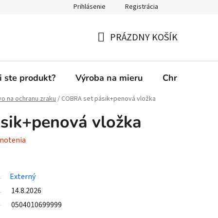
Prihlásenie
Registrácia
PRÁZDNY KOŠÍK
NÁKUPNÝ
KOŠÍK
i ste produkt?
Výroba na mieru
Chránená die
vo na ochranu zraku
/
COBRA set pásik+penová vložka
sik+penová vložka
notenia
Externý
14.8.2026
0504010699999