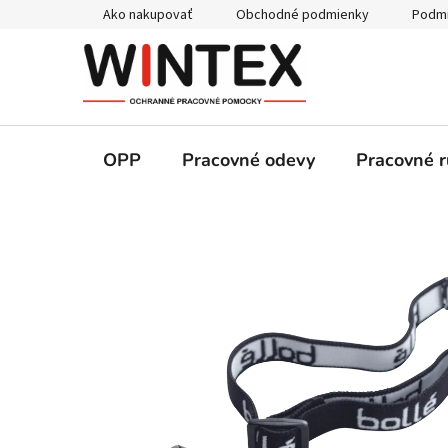
Prejsť
Ako nakupovať
Obchodné podmienky
Podmi
na
obsah
OPP
Pracovné odevy
Pracovné r