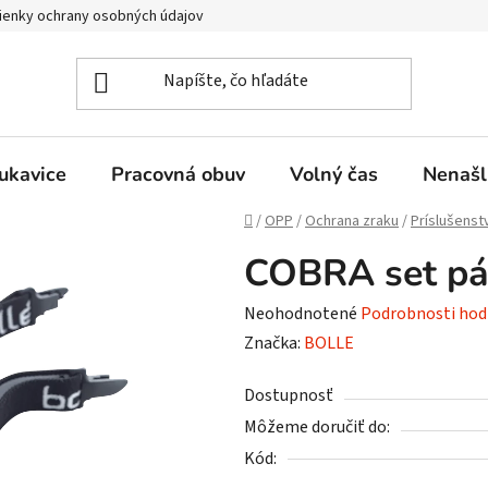
enky ochrany osobných údajov
ukavice
Pracovná obuv
Volný čas
Nenašl
Domov
/
OPP
/
Ochrana zraku
/
Príslušenst
COBRA set pá
Priemerné
Neohodnotené
Podrobnosti hod
hodnotenie
Značka:
BOLLE
produktu
Dostupnosť
je
Môžeme doručiť do:
0,0
Kód:
z