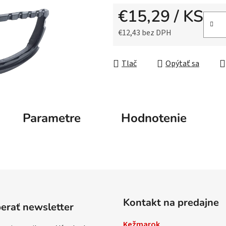
5
€15,29
/ KS
hviezdičiek.
€12,43 bez DPH
Jednotková cena:
Tlač
Opýtať sa
Parametre
Hodnotenie
Kontakt na predajne
erať newsletter
Kežmarok