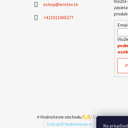
Vložte
eshop
@
wintex.sk
t
zasiela
i
produk
+421911060277
e
Emai
Vlože
podm
osob
P
5,0
⭐
Hodnotenie obchodu:
/ 5
Zobraziť hodnotenia →
Na prispôsob