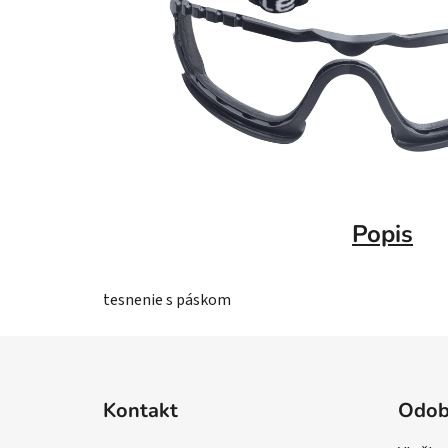
Popis
tesnenie s páskom
Z
á
Kontakt
Odob
p
ä