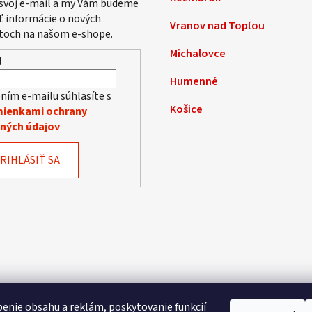
 svoj e-mail a my Vám budeme
ť informácie o nových
Vranov nad Topľou
toch na našom e-shope.
Michalovce
l
Humenné
ním e-mailu súhlasíte s
Košice
ienkami ochrany
ných údajov
RIHLÁSIŤ SA
enie obsahu a reklám, poskytovanie funkcií