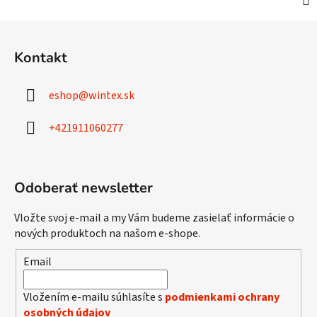
Z
á
Kontakt
p
ä
eshop
@
wintex.sk
t
i
+421911060277
e
Odoberať newsletter
Vložte svoj e-mail a my Vám budeme zasielať informácie o
nových produktoch na našom e-shope.
Email
Vložením e-mailu súhlasíte s
podmienkami ochrany
osobných údajov