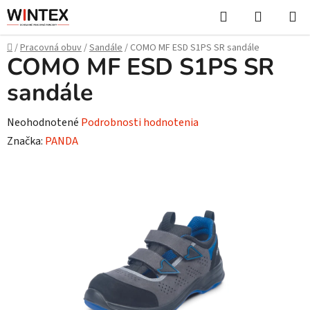
Prejsť
Hľadať
NÁKUP
na
KOŠÍK
obsah
Domov
/
Pracovná obuv
/
Sandále
/
COMO MF ESD S1PS SR sandále
COMO MF ESD S1PS SR
sandále
Priemerné
Neohodnotené
Podrobnosti hodnotenia
hodnotenie
Značka:
PANDA
produktu
je
0,0
z
5
hviezdičiek.