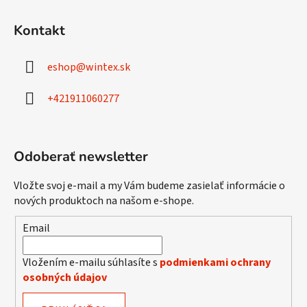
Z
á
Kontakt
p
ä
eshop
@
wintex.sk
t
i
+421911060277
e
Odoberať newsletter
Vložte svoj e-mail a my Vám budeme zasielať informácie o
nových produktoch na našom e-shope.
Email
Vložením e-mailu súhlasíte s
podmienkami ochrany
osobných údajov