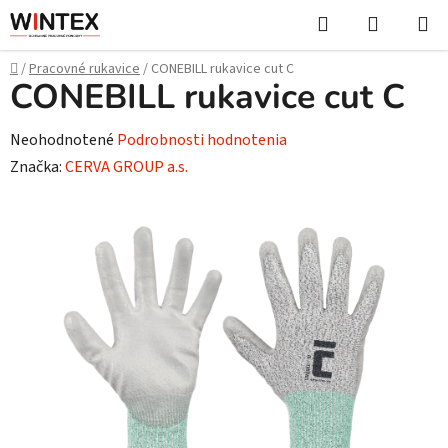
Prejsť
Hľadať
NÁKUP
na
KOŠÍK
obsah
Domov
/
Pracovné rukavice
/
CONEBILL rukavice cut C
CONEBILL rukavice cut C
Priemerné
Neohodnotené
Podrobnosti hodnotenia
hodnotenie
Značka:
CERVA GROUP a.s.
produktu
je
0,0
z
5
hviezdičiek.