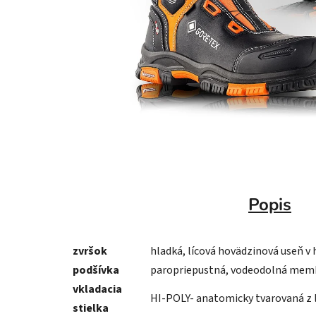
Popis
zvršok
hladká, lícová hovädzinová useň v 
podšívka
paropriepustná, vodeodolná me
vkladacia
HI-POLY- anatomicky tvarovaná z ľ
stielka