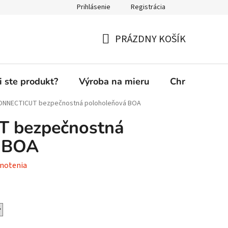
Prihlásenie
Registrácia
PRÁZDNY KOŠÍK
NÁKUPNÝ
KOŠÍK
i ste produkt?
Výroba na mieru
Chránená die
ONNECTICUT bezpečnostná poloholeňová BOA
 bezpečnostná
á BOA
notenia