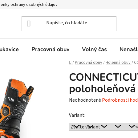
enky ochrany osobných údajov
ukavice
Pracovná obuv
Volný čas
Nenašl
Domov
/
Pracovná obuv
/
Holenná obuv
/
C
CONNECTICUT
poloholeňov
Priemerné
Neohodnotené
Podrobnosti hod
hodnotenie
Variant:
produktu
je
0,0