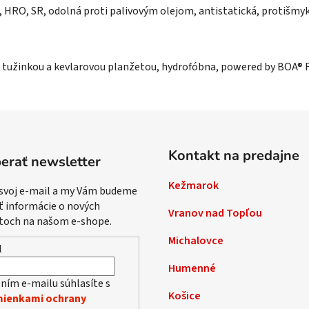
RO, SR, odolná proti palivovým olejom, antistatická, protišmy
tužinkou a kevlarovou planžetou, hydrofóbna, powered by BOA® F
Kontakt na predajne
erať newsletter
Kežmarok
 svoj e-mail a my Vám budeme
ť informácie o nových
Vranov nad Topľou
toch na našom e-shope.
Michalovce
l
Humenné
ním e-mailu súhlasíte s
Košice
ienkami ochrany