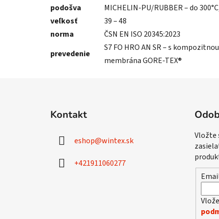
podošva
MICHELIN-PU/RUBBER – do 300°C, H
veľkosť
39 – 48
norma
ČSN EN ISO 20345:2023
S7 FO HRO AN SR – s kompozitnou 
prevedenie
membrána GORE-TEX®
Z
á
Kontakt
Odob
p
ä
Vložte
eshop
@
wintex.sk
t
zasiela
i
produk
+421911060277
e
Emai
Vlože
podm