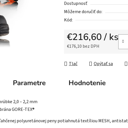
z
Dostupnosť
5
Môžeme doručiť do:
hviezdičiek.
Kód:
€216,60
/ ks
€176,10 bez DPH
Jednotková cena:
Tlač
Opýtať sa
Parametre
Hodnotenie
hrúbke 2,0 – 2,2 mm
mbrána GORE-TEX®
ahčenej polyuretánovej peny potiahnutá textíliou MESH, antistat