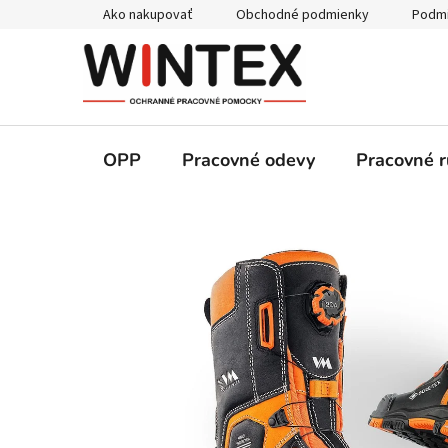
Prejsť
Ako nakupovať
Obchodné podmienky
Podmi
na
obsah
OPP
Pracovné odevy
Pracovné r