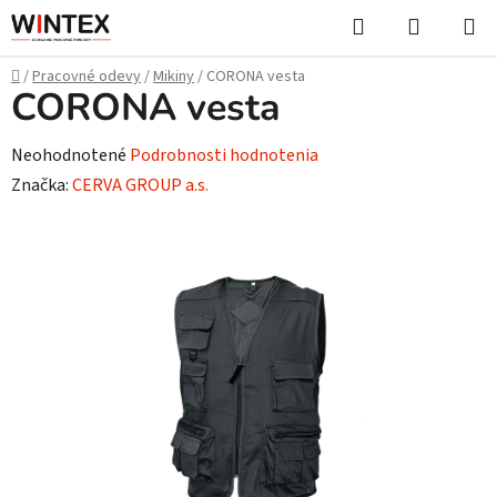
Prejsť
Hľadať
NÁKUP
na
KOŠÍK
obsah
Domov
/
Pracovné odevy
/
Mikiny
/
CORONA vesta
CORONA vesta
Priemerné
Neohodnotené
Podrobnosti hodnotenia
hodnotenie
Značka:
CERVA GROUP a.s.
produktu
je
0,0
z
5
hviezdičiek.