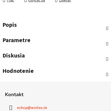
Tlač
Opýtať sa
Zdieľať
Popis
Parametre
Diskusia
Hodnotenie
Z
á
Kontakt
p
ä
eshop
@
wintex.sk
t