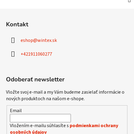
Z
á
Kontakt
p
ä
eshop
@
wintex.sk
t
i
+421911060277
e
Odoberať newsletter
Vložte svoj e-mail a my Vám budeme zasielať informácie o
nových produktoch na našom e-shope.
Email
Vložením e-mailu súhlasíte s
podmienkami ochrany
osobných údajov