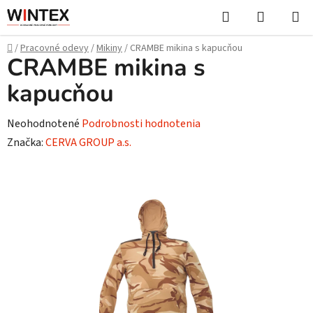
Prejsť
Hľadať
NÁKUP
na
KOŠÍK
obsah
Domov
/
Pracovné odevy
/
Mikiny
/
CRAMBE mikina s kapucňou
CRAMBE mikina s
kapucňou
Priemerné
Neohodnotené
Podrobnosti hodnotenia
hodnotenie
Značka:
CERVA GROUP a.s.
produktu
je
0,0
z
5
hviezdičiek.