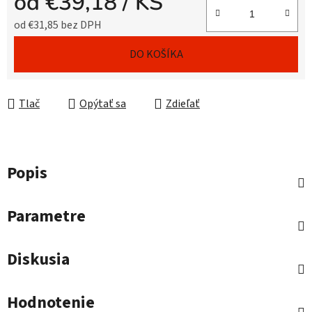
od
€39,18
/ KS
od
€31,85
bez DPH
Jednotková cena:
DO KOŠÍKA
Tlač
Opýtať sa
Zdieľať
Popis
Parametre
Diskusia
Hodnotenie