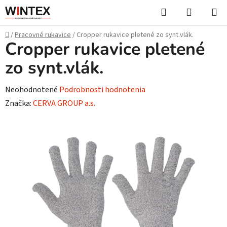
Prejsť
Hľadať
NÁKUP
na
KOŠÍK
obsah
Domov
/
Pracovné rukavice
/
Cropper rukavice pletené zo synt.vlák.
Cropper rukavice pletené
zo synt.vlák.
Priemerné
Neohodnotené
Podrobnosti hodnotenia
hodnotenie
Značka:
CERVA GROUP a.s.
produktu
je
0,0
z
5
hviezdičiek.