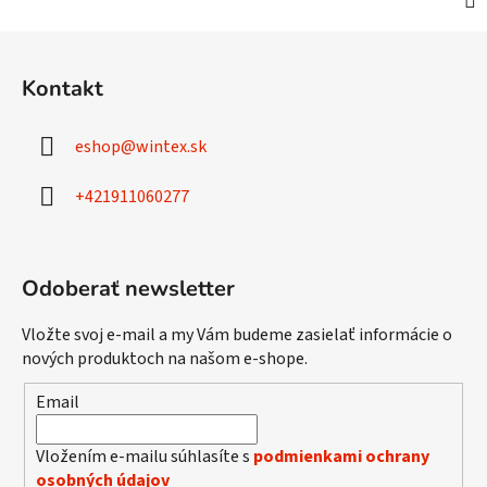
Z
á
Kontakt
p
ä
eshop
@
wintex.sk
t
i
+421911060277
e
Odoberať newsletter
Vložte svoj e-mail a my Vám budeme zasielať informácie o
nových produktoch na našom e-shope.
Email
Vložením e-mailu súhlasíte s
podmienkami ochrany
osobných údajov