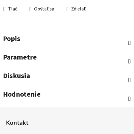
Tlač
Opýtať sa
Zdieľať
Popis
Parametre
Diskusia
Hodnotenie
Z
á
Kontakt
p