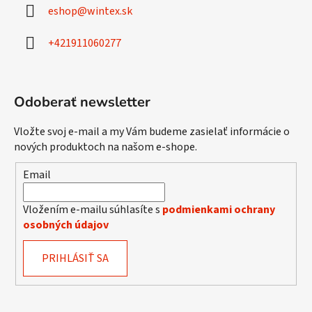
ä
eshop
@
wintex.sk
t
i
+421911060277
e
Odoberať newsletter
Vložte svoj e-mail a my Vám budeme zasielať informácie o
nových produktoch na našom e-shope.
Email
Vložením e-mailu súhlasíte s
podmienkami ochrany
osobných údajov
PRIHLÁSIŤ SA