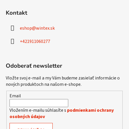
Z
á
Kontakt
p
ä
eshop
@
wintex.sk
t
i
+421911060277
e
Odoberať newsletter
Vložte svoj e-mail a my Vám budeme zasielať informácie o
nových produktoch na našom e-shope.
Email
Vložením e-mailu súhlasíte s
podmienkami ochrany
osobných údajov