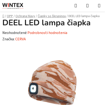
Prejsť
Hľadať
NÁKUP
na
KOŠÍK
obsah
Domov
/
OPP
/
Ochrana hlavy
/
Čiapky so škrupinou
/
DEEL LED lampa čiapka
DEEL LED lampa čiapka
Priemerné
Neohodnotené
Podrobnosti hodnotenia
hodnotenie
Značka:
CERVA
produktu
je
0,0
z
5
hviezdičiek.