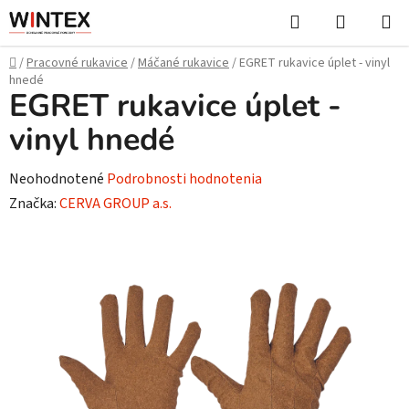
Prejsť
Hľadať
NÁKUP
na
KOŠÍK
obsah
Domov
/
Pracovné rukavice
/
Máčané rukavice
/
EGRET rukavice úplet - vinyl
hnedé
EGRET rukavice úplet -
vinyl hnedé
Priemerné
Neohodnotené
Podrobnosti hodnotenia
hodnotenie
Značka:
CERVA GROUP a.s.
produktu
je
0,0
z
5
hviezdičiek.