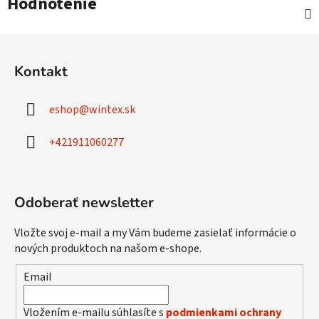
Hodnotenie
Z
á
Kontakt
p
ä
eshop
@
wintex.sk
t
i
+421911060277
e
Odoberať newsletter
Vložte svoj e-mail a my Vám budeme zasielať informácie o
nových produktoch na našom e-shope.
Email
Vložením e-mailu súhlasíte s
podmienkami ochrany