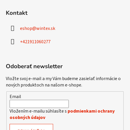
Z
á
Kontakt
p
ä
eshop
@
wintex.sk
t
i
+421911060277
e
Odoberať newsletter
Vložte svoj e-mail a my Vám budeme zasielať informácie o
nových produktoch na našom e-shope.
Email
Vložením e-mailu súhlasíte s
podmienkami ochrany
osobných údajov