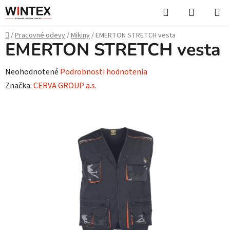
Prejsť
Hľadať
NÁKUP
na
KOŠÍK
obsah
Domov
/
Pracovné odevy
/
Mikiny
/
EMERTON STRETCH vesta
EMERTON STRETCH vesta
Priemerné
Neohodnotené
Podrobnosti hodnotenia
hodnotenie
Značka:
CERVA GROUP a.s.
produktu
je
0,0
z
5
hviezdičiek.