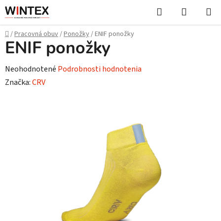
Prejsť
Hľadať
NÁKUP
na
KOŠÍK
obsah
Domov
/
Pracovná obuv
/
Ponožky
/
ENIF ponožky
ENIF ponožky
Priemerné
Neohodnotené
Podrobnosti hodnotenia
hodnotenie
Značka:
CRV
produktu
je
0,0
z
5
hviezdičiek.