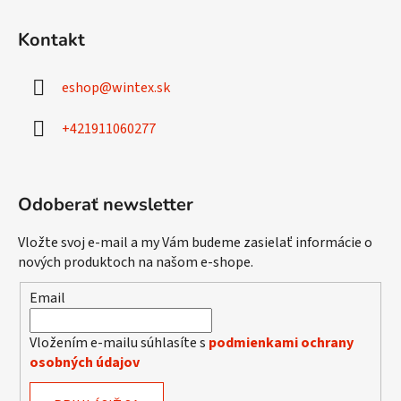
Z
á
Kontakt
p
ä
eshop
@
wintex.sk
t
i
+421911060277
e
Odoberať newsletter
Vložte svoj e-mail a my Vám budeme zasielať informácie o
nových produktoch na našom e-shope.
Email
Vložením e-mailu súhlasíte s
podmienkami ochrany
osobných údajov