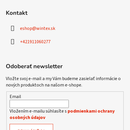
Z
á
Kontakt
p
ä
eshop
@
wintex.sk
t
i
+421911060277
e
Odoberať newsletter
Vložte svoj e-mail a my Vám budeme zasielať informácie o
nových produktoch na našom e-shope.
Email
Vložením e-mailu súhlasíte s
podmienkami ochrany
osobných údajov