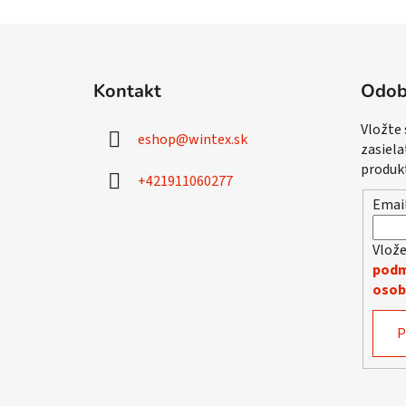
Z
á
Kontakt
Odob
p
ä
Vložte
eshop
@
wintex.sk
t
zasiela
i
produk
+421911060277
e
Emai
Vlože
podm
osob
P