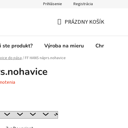
Prihlásenie
Registrácia
PRÁZDNY KOŠÍK
NÁKUPNÝ
KOŠÍK
i ste produkt?
Výroba na mieru
Chránená die
vice do pása
/
FF HANS náprs.nohavice
s.nohavice
notenia