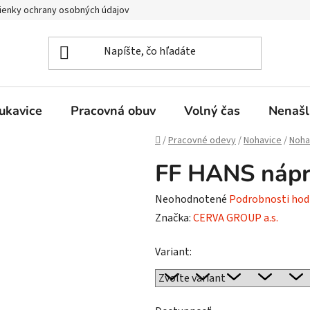
enky ochrany osobných údajov
ukavice
Pracovná obuv
Volný čas
Nenašl
Domov
/
Pracovné odevy
/
Nohavice
/
Noha
FF HANS nápr
Priemerné
Neohodnotené
Podrobnosti hod
hodnotenie
Značka:
CERVA GROUP a.s.
produktu
Variant:
je
0,0
z