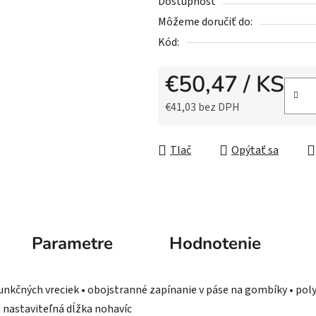
5
Dostupnosť
hviezdičiek.
Môžeme doručiť do:
Kód:
€50,47
/ KS
€41,03 bez DPH
Jednotková cena:
Tlač
Opýtať sa
Parametre
Hodnotenie
unkčných vreciek • obojstranné zapínanie v páse na gombíky • pol
 nastaviteľná dĺžka nohavíc