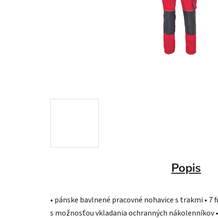
Popis
• pánske bavlnené pracovné nohavice s trakmi • 7 f
s možnosťou vkladania ochranných nákolenníkov •