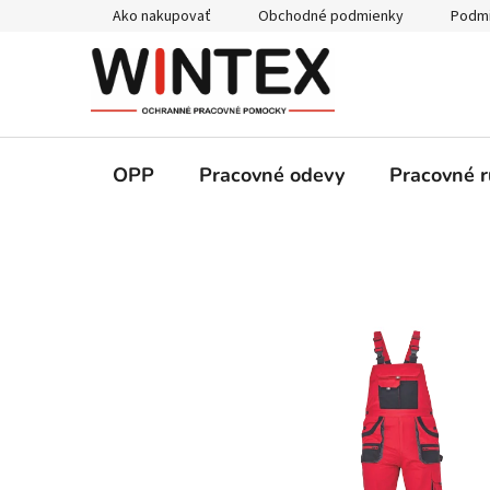
Prejsť
Ako nakupovať
Obchodné podmienky
Podmi
na
obsah
OPP
Pracovné odevy
Pracovné r