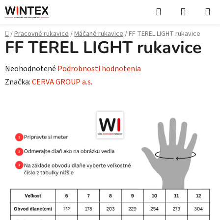
Prejsť
Hľadať
NÁKUP
na
KOŠÍK
obsah
Domov
/
Pracovné rukavice
/
Máčané rukavice
/
FF TEREL LIGHT rukavice
FF TEREL LIGHT rukavice
Priemerné
Neohodnotené
Podrobnosti hodnotenia
hodnotenie
Značka:
CERVA GROUP a.s.
produktu
je
0,0
z
5
hviezdičiek.