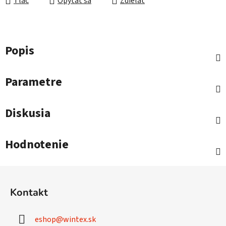
Tlač
Opýtať sa
Zdieľať
Popis
Parametre
Diskusia
Hodnotenie
Z
á
Kontakt
p
ä
eshop
@
wintex.sk
t