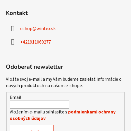
Z
á
Kontakt
p
ä
eshop
@
wintex.sk
t
i
+421911060277
e
Odoberať newsletter
Vložte svoj e-mail a my Vám budeme zasielať informácie o
nových produktoch na našom e-shope.
Email
Vložením e-mailu súhlasíte s
podmienkami ochrany
osobných údajov