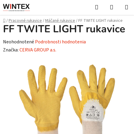
Prejsť
Hľadať
NÁKUP
na
KOŠÍK
obsah
Domov
/
Pracovné rukavice
/
Máčané rukavice
/
FF TWITE LIGHT rukavice
FF TWITE LIGHT rukavice
Priemerné
Neohodnotené
Podrobnosti hodnotenia
hodnotenie
Značka:
CERVA GROUP a.s.
produktu
je
0,0
z
5
hviezdičiek.