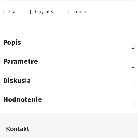
Tlač
Opýtať sa
Zdieľať
Popis
Parametre
Diskusia
Hodnotenie
Z
á
Kontakt
p