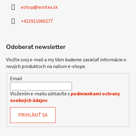
ä
eshop
@
wintex.sk
t
i
+421911060277
e
Odoberať newsletter
Vložte svoj e-mail a my Vám budeme zasielať informácie o
nových produktoch na našom e-shope.
Email
Vložením e-mailu súhlasíte s
podmienkami ochrany
osobných údajov
PRIHLÁSIŤ SA