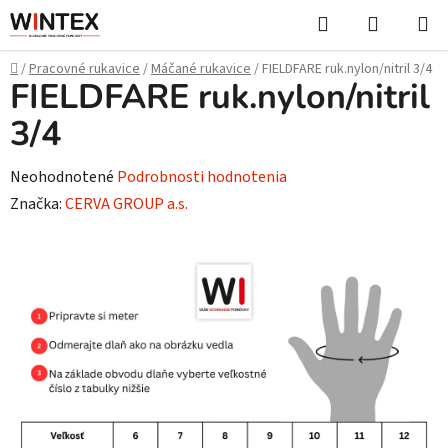
Prejsť
Hľadať
NÁKUP
na
KOŠÍK
obsah
Domov
/
Pracovné rukavice
/
Máčané rukavice
/
FIELDFARE ruk.nylon/nitril 3/4
FIELDFARE ruk.nylon/nitril
3/4
Priemerné
Neohodnotené
Podrobnosti hodnotenia
hodnotenie
Značka:
CERVA GROUP a.s.
produktu
je
0,0
z
5
hviezdičiek.