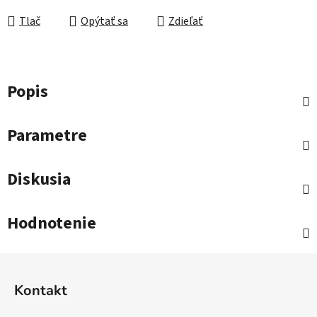
Tlač
Opýtať sa
Zdieľať
Popis
Parametre
Diskusia
Hodnotenie
Z
á
Kontakt
p