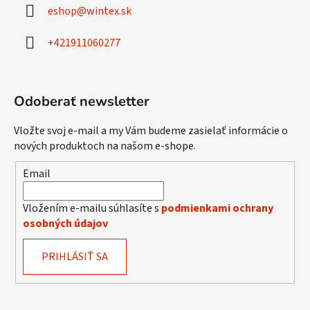
ä
eshop
@
wintex.sk
t
i
+421911060277
e
Odoberať newsletter
Vložte svoj e-mail a my Vám budeme zasielať informácie o
nových produktoch na našom e-shope.
Email
Vložením e-mailu súhlasíte s
podmienkami ochrany
osobných údajov
PRIHLÁSIŤ SA