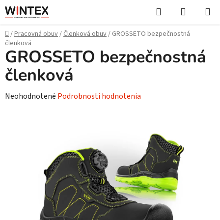
Prejsť
Hľadať
NÁKUP
na
KOŠÍK
obsah
Domov
/
Pracovná obuv
/
Členková obuv
/
GROSSETO bezpečnostná
členková
GROSSETO bezpečnostná
členková
Priemerné
Neohodnotené
Podrobnosti hodnotenia
hodnotenie
produktu
je
0,0
z
5
hviezdičiek.