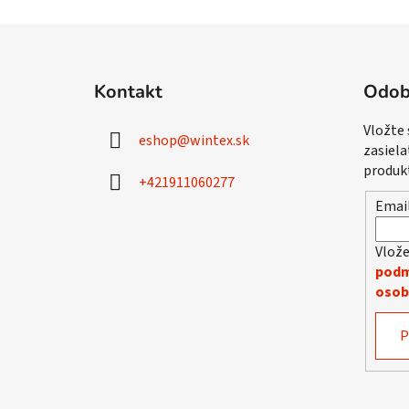
Z
á
Kontakt
Odob
p
ä
Vložte
eshop
@
wintex.sk
t
zasiela
i
produk
+421911060277
e
Emai
Vlože
podm
osob
P