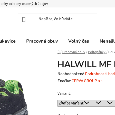
enky ochrany osobných údajov
ukavice
Pracovná obuv
Volný čas
Nenašl
Domov
/
Pracovná obuv
/
Poltopánky
/
HALW
HALWILL MF E
Priemerné
Neohodnotené
Podrobnosti hod
hodnotenie
Značka:
CERVA GROUP a.s.
produktu
Variant:
je
0,0
z