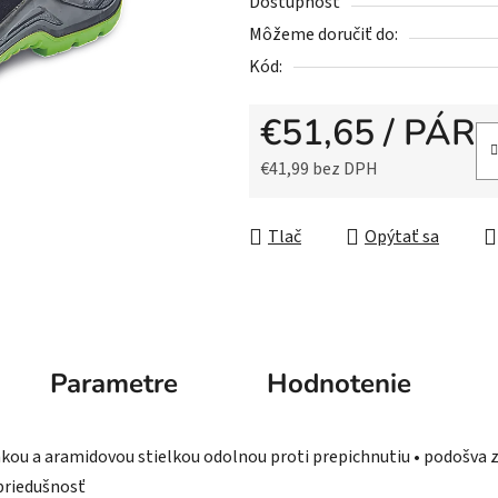
5
Dostupnosť
hviezdičiek.
Môžeme doručiť do:
Kód:
€51,65
/ PÁR
€41,99 bez DPH
Jednotková cena:
Tlač
Opýtať sa
Parametre
Hodnotenie
ou a aramidovou stielkou odolnou proti prepichnutiu • podošva z
 priedušnosť