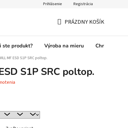
Prihlásenie
Registrácia
PRÁZDNY KOŠÍK
NÁKUPNÝ
KOŠÍK
i ste produkt?
Výroba na mieru
Chránená die
ILL MF ESD S1P SRC poltop.
SD S1P SRC poltop.
notenia