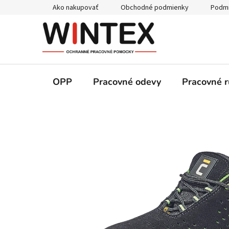
Prejsť
Ako nakupovať
Obchodné podmienky
Podmi
na
obsah
OPP
Pracovné odevy
Pracovné r