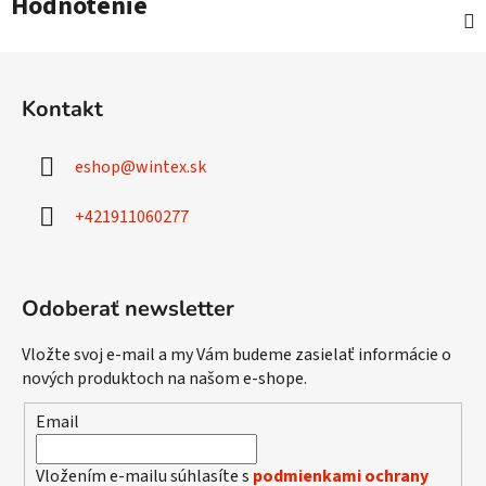
Hodnotenie
Z
á
Kontakt
p
ä
eshop
@
wintex.sk
t
i
+421911060277
e
Odoberať newsletter
Vložte svoj e-mail a my Vám budeme zasielať informácie o
nových produktoch na našom e-shope.
Email
Vložením e-mailu súhlasíte s
podmienkami ochrany