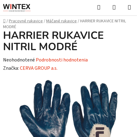
Prejsť
Hľadať
NÁKUP
na
KOŠÍK
obsah
Domov
/
Pracovné rukavice
/
Máčané rukavice
/
HARRIER RUKAVICE NITRIL
MODRÉ
HARRIER RUKAVICE
NITRIL MODRÉ
Priemerné
Neohodnotené
Podrobnosti hodnotenia
hodnotenie
Značka:
CERVA GROUP a.s.
produktu
je
0,0
z
5
hviezdičiek.