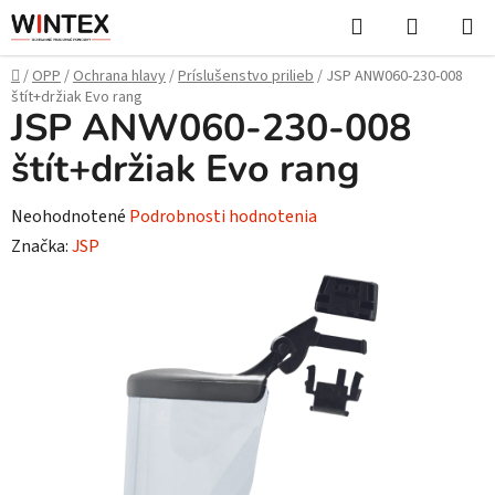
Prejsť
Hľadať
NÁKUP
na
KOŠÍK
obsah
Domov
/
OPP
/
Ochrana hlavy
/
Príslušenstvo prilieb
/
JSP ANW060-230-008
štít+držiak Evo rang
JSP ANW060-230-008
štít+držiak Evo rang
Priemerné
Neohodnotené
Podrobnosti hodnotenia
hodnotenie
Značka:
JSP
produktu
je
0,0
z
5
hviezdičiek.