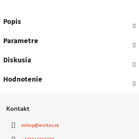
Popis
Parametre
Diskusia
Hodnotenie
Z
á
Kontakt
p
ä
eshop
@
wintex.sk
t
i