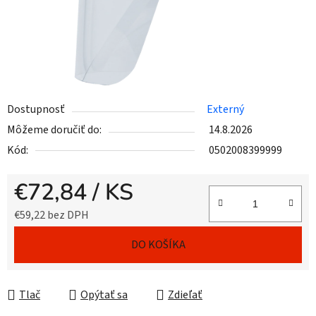
Dostupnosť
Externý
Môžeme doručiť do:
14.8.2026
Kód:
0502008399999
€72,84
/ KS
€59,22 bez DPH
Jednotková cena:
DO KOŠÍKA
Tlač
Opýtať sa
Zdieľať